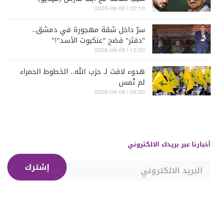
02:10 | 2026-08-08
سرّ داخل شقة مهجورة في دمشق..
"دفتر" فضح "عنكبوت الأسد"!"
12:00 | 2026-08-08
هدوء لافت لـ حزب الله.. الخطوط الحمراء
لم تُمس
08:00 | 2026-08-08
أخبارنا عبر بريدك الالكتروني
إشترك