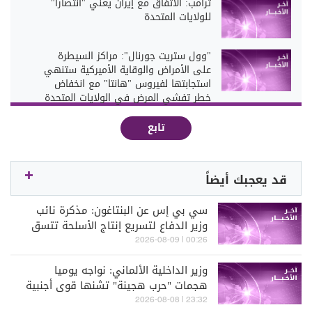
ترامب: الاتفاق مع إيران يعني "انتصاراً"
للولايات المتحدة
"وول ستريت جورنال": مراكز السيطرة
على الأمراض والوقاية الأميركية ستنهي
استجابتها لفيروس "هانتا" مع انخفاض
خطر تفشي المرض في الولايات المتحدة
تابع
قد يعجبك أيضاً
سي بي إس عن البنتاغون: مذكرة نائب
وزير الدفاع لتسريع إنتاج الأسلحة تتسق
مع جهود إعادة بناء الصناعة الدفاعية
00:26 | 2026-08-09
وزير الداخلية الألماني: نواجه يوميا
هجمات "حرب هجينة" تشنها قوى أجنبية
23:32 | 2026-08-08