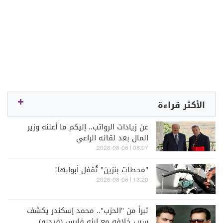
الأكثر قراءة
عن زيادات الرواتب.. إليكم ما أعلنه وزير
المال بعد لقائه الراعي
08:07 | 2026-08-08
"محطات بنزين" تُقفل أبوابها!
13:20 | 2026-08-08
تبرأ من "الحزب".. محمد إسكندر يكشف
سبب خلافه مع ابنه فارس (فيديو)