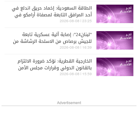
الطاقة السعودية: إخماد حريق اندلع في
أحد المرافق التابعة لمصفاة أرامكو في
جازان
23:25 | 2026-08-08
"لبنان24": إصابة آلية عسكرية تابعة
للجيش برصاص من الاسلحة الرشاشة من
قبل الجيش الإسرائيلي عند مثلث الخيام-
16:39 | 2026-08-08
دبين-الحمام
الخارجية القطرية: نؤكد ضرورة الالتزام
بالقانون الدولي وقرارات مجلس الأمن
ورفض ما يهدد الأمن وحرية الملاحة
15:59 | 2026-08-08
Advertisement