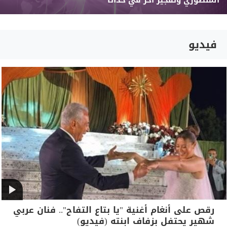
المنصوري وتفجير آخر في حداثا
فيديو
رقص على أنغام أغنية "يا بتاع التفاح".. فنان عربي
شهير يحتفل بزفاف ابنته (فيديو)