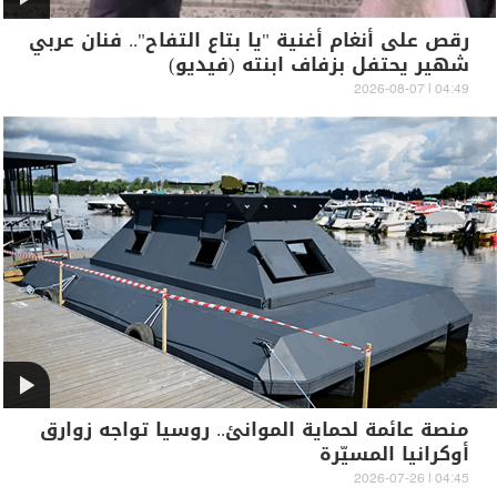
رقص على أنغام أغنية "يا بتاع التفاح".. فنان عربي
شهير يحتفل بزفاف ابنته (فيديو)
04:49 | 2026-08-07
منصة عائمة لحماية الموانئ.. روسيا تواجه زوارق
أوكرانيا المسيّرة
04:45 | 2026-07-26