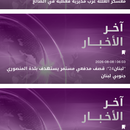
معسكر العللة غرب مديرية قعطبة في الضالع
06:03 | 2026-08-08
"لبنان24": قصف مدفعي مستمر يستهدف بلدة المنصوري
جنوبي لبنان