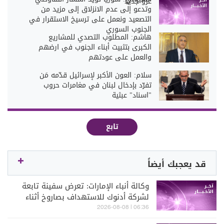
غزو جديد
وتدعو إلى عدم الانزلاق إلى مزيد من
التصعيد ونعمل على ترسيخ الاستقرار في
الجنوب السوري
هاشم: المطلوب التصدي للمشاريع
الكبرى بتثبيت أبناء الجنوب في ارضهم
والعمل على عودتهم
سلام: العون الأكبر لإسرائيل قدّمه مَن
تفرّد بإدخال لبنان في مغامرات حروب
"اسناد" عبثية
تابع
قد يعجبك أيضاً
وكالة أنباء الإمارات: تعرض سفينة تابعة
لشركة أدنوك للاستهداف بصاروخ أثناء
عبورها مضيق هرمز اليوم
06:36 | 2026-08-08