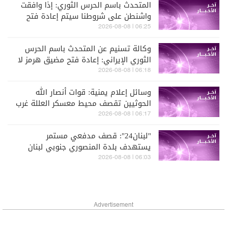
المتحدث باسم الحرس الثوري: إذا وافقت
واشنطن على شروطنا سيتم إعادة فتح
المضيق دون شك
06:25 | 2026-08-08
وكالة تسنيم عن المتحدث باسم الحرس
الثوري الإيراني: إعادة فتح مضيق هرمز لا
علاقة لها بالمفاوضات مع سلطنة عمان
06:18 | 2026-08-08
وسائل إعلام يمنية: قوات أنصار الله
الحوثيين تقصف محيط معسكر العللة غرب
مديرية قعطبة في الضالع
06:17 | 2026-08-08
"لبنان24": قصف مدفعي مستمر
يستهدف بلدة المنصوري جنوبي لبنان
06:03 | 2026-08-08
Advertisement