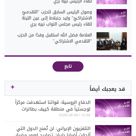
للقاء الرئيس نبيه بري
وصول الرئيس السابق للحزب "التقدميّ
الاشتراكيّ" وليد جنبلاط إلى عين التينة
للقاء رئيس مجلس النواب نبيه بري
العلامة فضل الله استقبل وفدًا من الحزب
"التقدمي الاشتراكي"
تابع
قد يعجبك أيضاً
الدفاع الروسية: قواتنا استهدفت مركزاً
لوجستياً في منطقة كييف بطائرات
مسيّرة
12:26 | 2026-08-06
التلفزيون الإيراني: لن تُمنح الدول التي
ألحقت أضرارا بإيران تصاريح لعبور مضيق