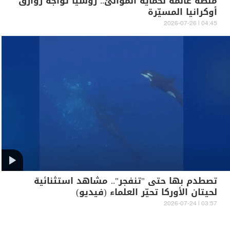
منصة عائمة لحماية الموانئ.. روسيا تواجه زوارق
أوكرانيا المسيّرة
04:45 | 2026-07-26
تصطدم بها حتى "تنفجر".. مشاهد استثنائية
لحيتان الأوركا تحيّر العلماء (فيديو)
03:57 | 2026-07-24