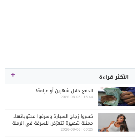
الأكثر قراءة
الدفع خلال شهرين أو غرامة!
15:44 | 2026-08-05
كسروا زجاج السيارة وسرقوا محتوياتها..
ممثلة شهيرة تتعرّض للسرقة في الرملة
البيضاء (فيديو)
00:25 | 2026-08-06