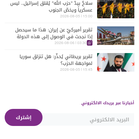
سلاحٌ بيدّ "حزب الله" يُقلق إسرائيل.. ليس
عسكرياً ويخصّ الجنوب
15:00 | 2026-08-05
تقرير أميركيّ عن إيران: هذا ما سيحصل
إذا نجحت في الوصول إلى هذه الدولة
الآسيويّة
03:30 | 2026-08-06
تقرير بريطاني يُحذّر: هل تنزلق سوريا
لمواجهة الحزب؟
15:45 | 2026-08-05
أخبارنا عبر بريدك الالكتروني
إشترك