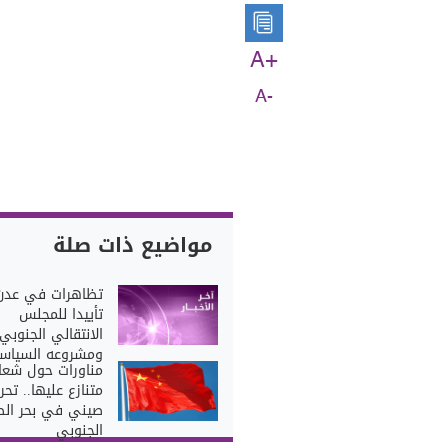
A+
A-
مواضيع ذات صلة
تظاهرات في عدن
تأييدا للمجلس
الانتقالي الجنوبي
ومشروعه السياس
مناورات حول شعا
متنازع عليها.. تحر
صيني في بحر الص
الجنوبي