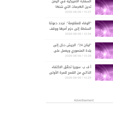
السفارة الأميركية في اليمن
تدين الهجمات التي شنها
الحوثيون اليوم في حضر موت
10:37 | 2026-08-06
ومأرب
"الوفاء للمقاومة": نجدد دعوتنا
السلطة إلى حزم أمرها ووقف
التفاوض مع العدو لوقف
10:34 | 2026-08-06
مسيرة التنازلات التي لم توفر
"لبنان 24": الجيش دخل إلى
أمناً أو تجلب سلاماً
بلدة المنصوري ويعمل على
فتح الطرقات
10:28 | 2026-08-06
أ ف ب: سوريا تحقّق الاكتفاء
الذاتي من القمح للمرة الأولى
منذ 2010
10:25 | 2026-08-06
Advertisement