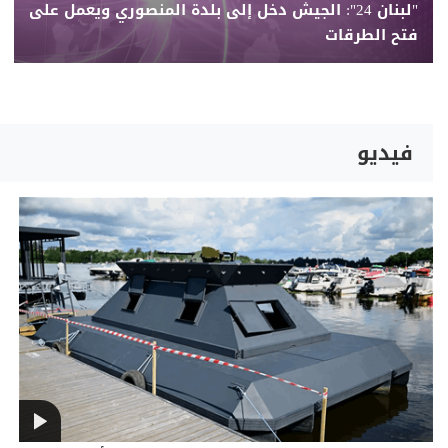
"لبنان 24": الجيش دخل إلى بلدة المنصوري ويعمل على
فتح الطرقات
فيديو