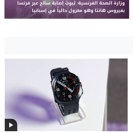
وزارة الصحة الفرنسية: ثبوت إصابة سائح عبر فرنسا
بفيروس هانتا وهو معزول حالياً في إسبانيا