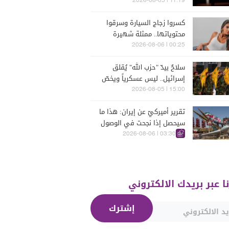
مُخضرم عن 74 عاماً
11:19 | 2026-08-05
كسروا زجاج السيارة وسرقوا
محتوياتها.. ممثلة شهيرة
تتعرّض للسرقة في الرملة
00:25 | 2026-08-06
البيضاء (فيديو)
سلاحٌ بيدّ "حزب الله" يُقلق
إسرائيل.. ليس عسكرياً ويخصّ
الجنوب
15:00 | 2026-08-05
تقرير أميركيّ عن إيران: هذا ما
سيحصل إذا نجحت في الوصول
إلى هذه الدولة الآسيويّة
03:30 | 2026-08-06
نا عبر بريدك الالكتروني
إشترك