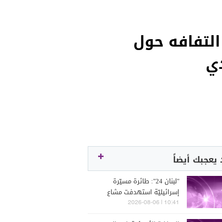
التفافه حول
ي
يعجبك أيضاً
"لبنان 24": طائرة مسيّرة
إسرائيليّة استهدفت مشاع
ميفدون ومعلومات عن
10:41 | 2026-08-06
إستشهاد شخص