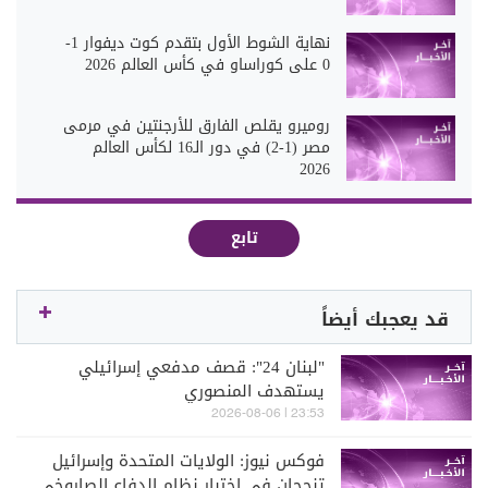
نهاية الشوط الأول بتقدم كوت ديفوار 1-
0 على كوراساو في كأس العالم 2026
روميرو يقلص الفارق للأرجنتين في مرمى
مصر (1-2) في دور الـ16 لكأس العالم
2026
تابع
قد يعجبك أيضاً
"لبنان 24": قصف مدفعي إسرائيلي
يستهدف المنصوري
23:53 | 2026-08-06
فوكس نيوز: الولايات المتحدة وإسرائيل
تنجحان في اختبار نظام الدفاع الصاروخي