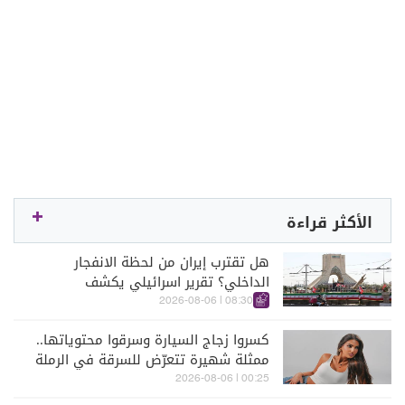
الأكثر قراءة
هل تقترب إيران من لحظة الانفجار
الداخلي؟ تقرير اسرائيلي يكشف
الكواليس
08:30 | 2026-08-06
كسروا زجاج السيارة وسرقوا محتوياتها..
ممثلة شهيرة تتعرّض للسرقة في الرملة
البيضاء (فيديو)
00:25 | 2026-08-06