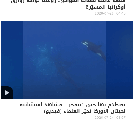
منصة عائمة لحماية الموانئ.. روسيا تواجه زوارق
أوكرانيا المسيّرة
04:45 | 2026-07-26
تصطدم بها حتى "تنفجر".. مشاهد استثنائية
لحيتان الأوركا تحيّر العلماء (فيديو)
03:57 | 2026-07-24