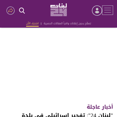
تصفّح بدون إعلانات واقرأ المقالات الحصرية
|
اشترك الآن
Advertisement
أخبار عاجلة
"لبنان 24": تفجير إسرائيلي في بلدة