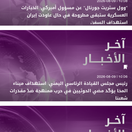
10:08 | 2026-08-09
"وول ستريت جورنال" عن مسؤول أميركي: الخيارات
العسكرية ستبقى مطروحة في حال عاودت إيران
استهداف السفن
10:06 | 2026-08-09
رئيس مجلس القيادة الرئاسي اليمني: استهداف ميناء
المخا يؤكّد مضي الحوثيين في حرب ممنهجة ضدّ مقدرات
شعبنا