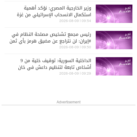
شعبنا
وزير الخارجية المصري: نؤكد أهمية
استكمال الانسحاب الإسرائيلي من غزة
للانتقال إلى المرحلة الثانية من الاتفاق
09:54 | 2026-08-09
رئيس مجمع تشخيص مصلحة النظام في
#إيران: لن نتراجع عن مضيق هرمز بأي ثمن
والمضيق لن يعود إلى الحالة السابقة
09:50 | 2026-08-09
الداخلية السورية: توقيف خلية من 9
أشخاص تابعة لتنظيم داعش في خان
أرنبة في ريف القنيطرة
09:29 | 2026-08-09
Advertisement