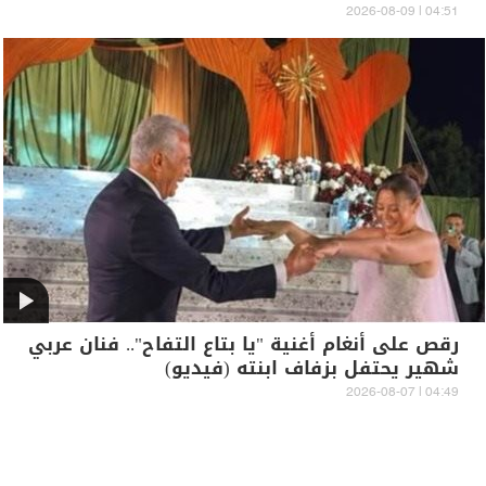
04:51 | 2026-08-09
رقص على أنغام أغنية "يا بتاع التفاح".. فنان عربي
شهير يحتفل بزفاف ابنته (فيديو)
04:49 | 2026-08-07