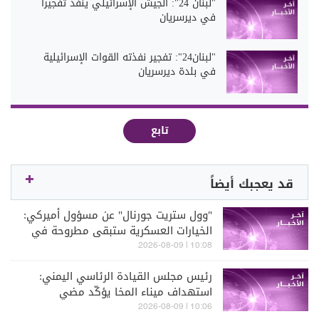
"لبنان 24": الجيش الإسرائيلي ينفذ تفجيرا
في ديرسريان
"لبنان24": تفجير نفذته القوات الإسرائيلية
في بلدة ديرسريان
تابع
قد يعجبك أيضاً
"وول ستريت جورنال" عن مسؤول أميركي:
الخيارات العسكرية ستبقى مطروحة في
حال عاودت إيران استهداف السفن
10:08 | 2026-08-09
رئيس مجلس القيادة الرئاسي اليمني:
استهداف ميناء المخا يؤكّد مضي
الحوثيين في حرب ممنهجة ضدّ مقدرات
10:06 | 2026-08-09