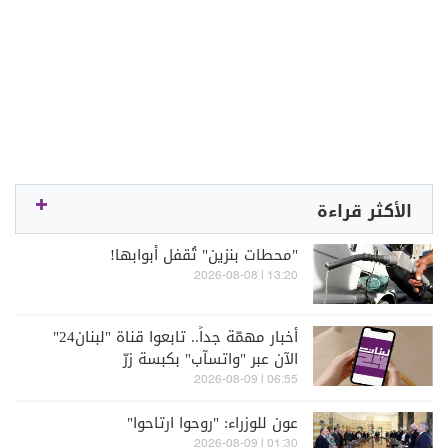
الأكثر قراءة
"محطات بنزين" تُقفل أبوابها!
13:20 | 2026-08-08
أخبار مهمّة جداً.. تابعوا قناة "لبنان24"
الآن عبر "واتسآب" بكبسة زرّ
06:55 | 2026-08-09
عون للوزراء: "روحوا ارتاحوا"
01:30 | 2026-08-09