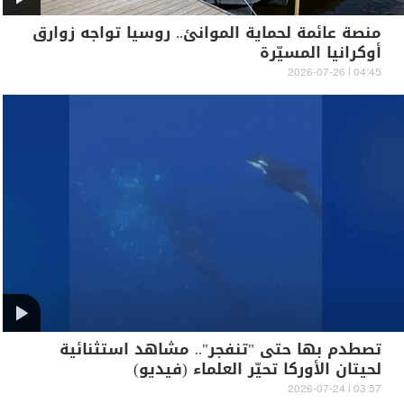
منصة عائمة لحماية الموانئ.. روسيا تواجه زوارق
أوكرانيا المسيّرة
04:45 | 2026-07-26
تصطدم بها حتى "تنفجر".. مشاهد استثنائية
لحيتان الأوركا تحيّر العلماء (فيديو)
03:57 | 2026-07-24