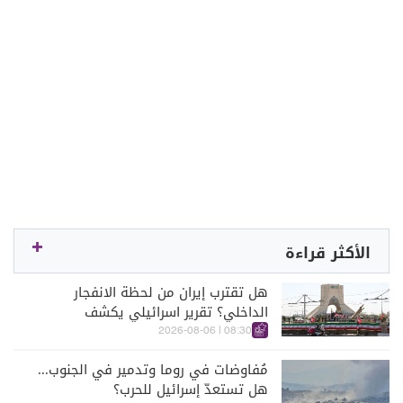
الأكثر قراءة
هل تقترب إيران من لحظة الانفجار
الداخلي؟ تقرير اسرائيلي يكشف
الكواليس
08:30 | 2026-08-06
مُفاوضات في روما وتدمير في الجنوب...
هل تستعدّ إسرائيل للحرب؟