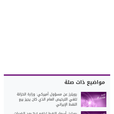
مواضيع ذات صلة
رويترز عن مسؤول أميركي: وزارة الخزانة
تلغي الترخيص العام الذي كان يجيز بيع
النفط الإيراني
رويترز: أسعار النفط ترتفع 4% بعد الضربات