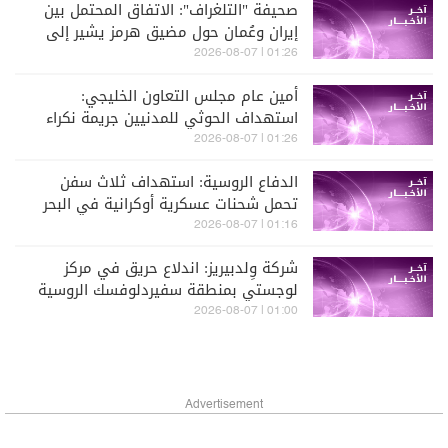
صحيفة "التلغراف": الاتفاق المحتمل بين
إيران وعُمان حول مضيق هرمز يشير إلى
أن طهران خرجت من الصراع أكثر قوة من
01:26 | 2026-08-07
ذي قبل
أمين عام مجلس التعاون الخليجي:
استهداف الحوثي للمدنيين جريمة نكراء
01:26 | 2026-08-07
الدفاع الروسية: استهداف ثلاث سفن
تحمل شحنات عسكرية أوكرانية في البحر
الأسود
01:16 | 2026-08-07
شركة وِلدبيريز: اندلاع حريق في مركز
لوجستي بمنطقة سفيردلوفسك الروسية
جراء تعرضه لهجوم
01:00 | 2026-08-07
Advertisement