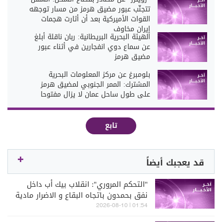
تتجنّب عبور مضيق هرمز من مسار توجهه
القوات الأميركية بعد أن أثارت هجمات
إيران مخاوف
الهيئة البحرية البريطانية: ربان ناقلة أبلغ
عن سماع دوي انفجارين في أثناء عبور
مضيق هرمز
بلومبرغ عن مركز المعلومات البحرية
المشترك: الممر الجنوبي لمضيق هرمز
على طول ساحل عمان لا يزال مفتوحا
تابع
قد يعجبك أيضاً
"التحكم المروري": انقلاب بيك أب داخل
نفق بحمدون باتجاه البقاع و الاضرار مادية
وتم تحويل السير الى محاذاة النفق
01:54 | 2026-08-10