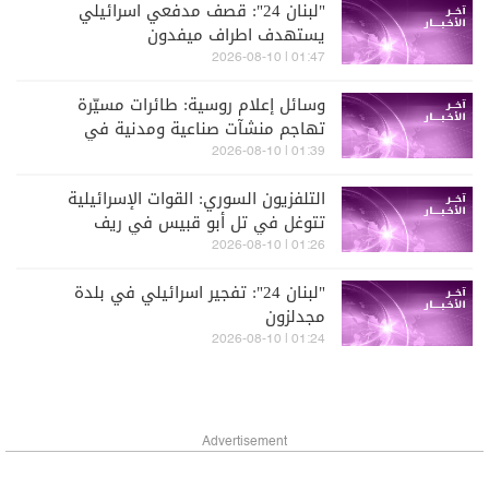
"لبنان 24": قصف مدفعي اسرائيلي
يستهدف اطراف ميفدون
01:47 | 2026-08-10
وسائل إعلام روسية: طائرات مسيّرة
تهاجم منشآت صناعية ومدنية في
نيجنكامسك الروسية
01:39 | 2026-08-10
التلفزيون السوري: القوات الإسرائيلية
تتوغل في تل أبو قبيس في ريف
القنيطرة
01:26 | 2026-08-10
"لبنان 24": تفجير اسرائيلي في بلدة
مجدلزون
01:24 | 2026-08-10
Advertisement