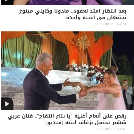
بعد انتظار امتد لعقود.. مادونا وكايلي مينوغ
تجتمعان في أغنية واحدة
04:51 | 2026-08-09
رقص على أنغام أغنية "يا بتاع التفاح".. فنان عربي
شهير يحتفل بزفاف ابنته (فيديو)
04:49 | 2026-08-07