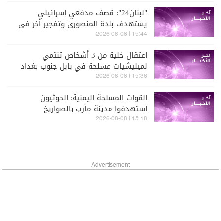
"لبنان24": قصف مدفعي إسرائيلي
يستهدف بلدة المنصوري وتفجير آخر في
حداثا
15:44 | 2026-08-08
اعتقال خلية من 3 أشخاص تنتمي
لميليشيات مسلحة في بابل جنوب بغداد
وضبط طائرات مسيّرة حديثة كانت تُعد
15:36 | 2026-08-08
لتنفيذ هجمات خارج العراق (العربية)
القوات المسلحة اليمنية: الحوثيون
استهدفوا مدينة مأرب بالصواريخ
15:18 | 2026-08-08
Advertisement