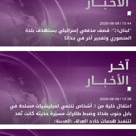
15:44 | 2026-08-08
"لبنان24": قصف مدفعي إسرائيلي يستهدف بلدة
المنصوري وتفجير آخر في حداثا
15:36 | 2026-08-08
اعتقال خلية من 3 أشخاص تنتمي لميليشيات مسلحة في
بابل جنوب بغداد وضبط طائرات مسيّرة حديثة كانت تُعد
لتنفيذ هجمات خارج العراق (العربية)