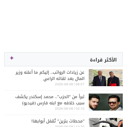
الأكثر قراءة
عن زيادات الرواتب.. إليكم ما أعلنه وزير
المال بعد لقائه الراعي
08:07 | 2026-08-08
تبرأ من "الحزب".. محمد إسكندر يكشف
سبب خلافه مع ابنه فارس (فيديو)
02:10 | 2026-08-08
"محطات بنزين" تُقفل أبوابها!