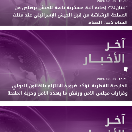
16:39 | 2026-08-08
"لبنان24": إصابة آلية عسكرية تابعة للجيش برصاص من
الاسلحة الرشاشة من قبل الجيش الإسرائيلي عند مثلث
الخيام-دبين-الحمام
15:59 | 2026-08-08
الخارجية القطرية: نؤكد ضرورة الالتزام بالقانون الدولي
وقرارات مجلس الأمن ورفض ما يهدد الأمن وحرية الملاحة