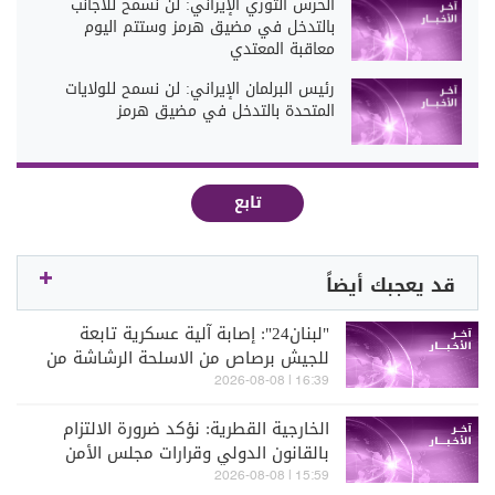
الحرس الثوري الإيراني: لن نسمح للأجانب
بالتدخل في مضيق هرمز وستتم اليوم
معاقبة المعتدي
رئيس البرلمان الإيراني: لن نسمح للولايات
المتحدة بالتدخل في مضيق هرمز
تابع
قد يعجبك أيضاً
"لبنان24": إصابة آلية عسكرية تابعة
للجيش برصاص من الاسلحة الرشاشة من
قبل الجيش الإسرائيلي عند مثلث الخيام-
16:39 | 2026-08-08
دبين-الحمام
الخارجية القطرية: نؤكد ضرورة الالتزام
بالقانون الدولي وقرارات مجلس الأمن
ورفض ما يهدد الأمن وحرية الملاحة
15:59 | 2026-08-08