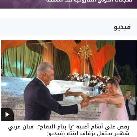
لهجمات الحوثي الصاروخية ضد المملكة
فيديو
رقص على أنغام أغنية "يا بتاع التفاح".. فنان عربي
شهير يحتفل بزفاف ابنته (فيديو)