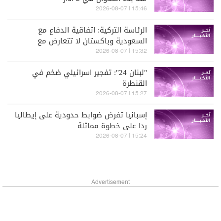
15:46 | 2026-08-07
الرئاسة التركية: اتفاقية الدفاع مع
السعودية وباكستان لا تتعارض مع
التزاماتنا في النيتو ولا تشكل حلفا موازيا
15:32 | 2026-08-07
له
"لبنان 24": تفجير اسرائيلي ضخم في
القنطرة
15:27 | 2026-08-07
إسبانيا تفرض ضوابط حدودية على إيطاليا
ردا على خطوة مماثلة
15:24 | 2026-08-07
Advertisement