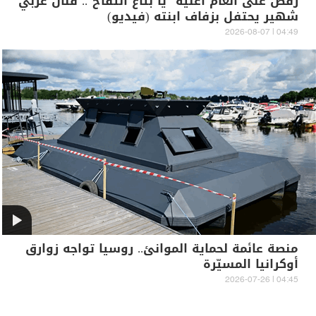
رقص على أنغام أغنية "يا بتاع التفاح".. فنان عربي
شهير يحتفل بزفاف ابنته (فيديو)
04:49 | 2026-08-07
منصة عائمة لحماية الموانئ.. روسيا تواجه زوارق
أوكرانيا المسيّرة
04:45 | 2026-07-26