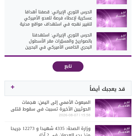
الحرس الثوري الإيراني: قصفنا أهدافا
عسكرية لإعطاء فرصة للعدو الأميركي
لتغيير نهجه في استهداف مواقع مدنية
الحرس الثوري الإيراني: استهدفنا
بالصواريخ والمسيّرات مقر الأسطول
البحري الخامس الأميركي في البحرين
تابع
قد يعجبك أيضاً
المبعوث الأممي إلى اليمن: هجمات
الحوثيين الأخيرة تسببت في سقوط قتلى
مدنيين
15:58 | 2026-08-07
وزارة الصحة: 4335 شهيدا و 12273 جريحا
منذ بدء العدوان في 2 آذار