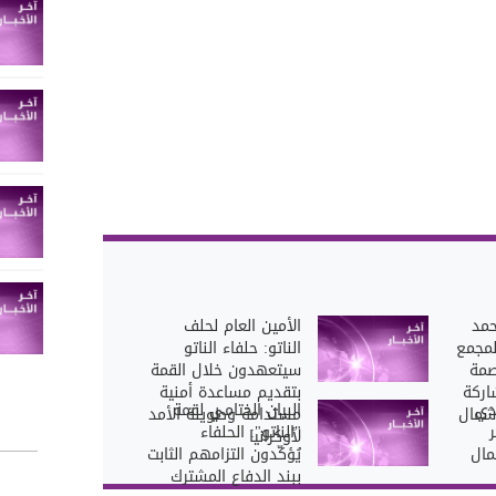
حمد
الأمين العام لحلف
لمجمع
الناتو: حلفاء الناتو
صمة
سيتعهدون خلال القمة
اركة
بتقديم مساعدة أمنية
دي
البيان الختامي لقمة
شمال
مستدامة وطويلة الأمد
"الناتو": الحلفاء
لأوكرانيا
مال
يُؤكّدون التزامهم الثابت
ببند الدفاع المشترك