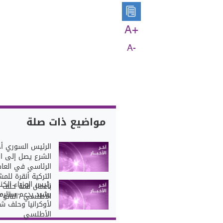
A+
A-
مواضيع ذات صلة
الرئيس السوري أ
الشرع يصل إلى ا
الرئاسي في العا
التركية أنقرة للمش
رئيس الوزراء الكن
بأعمال قمة حلف 
يشيد بدعم ستارمر
الأطلسي "الناتو"
لأوكرانيا وحلف ش
الأطلسي