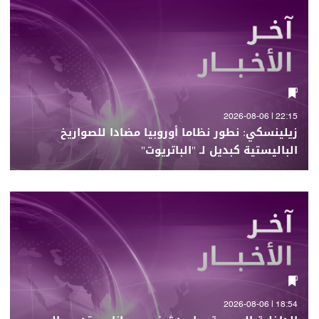
22:15 | 2026-08-06
زيلينسكي: نطور نظاما أوروبيا مضادا للصواريخ
الباليستية كبديل لـ "الباتريوت"
18:54 | 2026-08-06