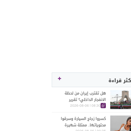
كثر قراءة
هل تقترب إيران من لحظة
الانفجار الداخلي؟ تقرير
اسرائيلي يكشف الكواليس
08:30 | 2026-08-06
كسروا زجاج السيارة وسرقوا
محتوياتها.. ممثلة شهيرة