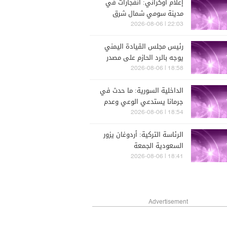
إعلام أوكراني: انفجارات في
مدينة سومي شمال شرق
البلاد بالتزامن مع إعلان حالة
22:03 | 2026-08-06
التأهب الجوي
رئيس مجلس القيادة اليمني
يوجه بالرد الحازم على مصدر
التهديدات الحوثية بعد
18:58 | 2026-08-06
هجومها الغادر على حضرموت
الداخلية السورية: ما حدث في
ومأرب
جرمانا يستدعي الوعي وعدم
الانجرار وراء محاولات بث الفتنة
18:54 | 2026-08-06
أو زعزعة السلم الأهلي
الرئاسة التركية: أردوغان يزور
السعودية الجمعة
18:41 | 2026-08-06
Advertisement