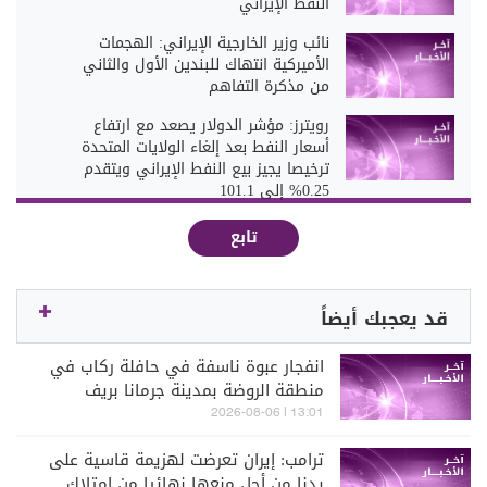
النفط الإيراني
نائب وزير الخارجية الإيراني: الهجمات
الأميركية انتهاك للبندين الأول والثاني
من مذكرة التفاهم
رويترز: مؤشر الدولار يصعد مع ارتفاع
أسعار النفط بعد إلغاء الولايات المتحدة
ترخيصا يجيز بيع النفط الإيراني ويتقدم
0.25% إلى 101.1
تابع
قد يعجبك أيضاً
انفجار عبوة ناسفة في حافلة ركاب في
منطقة الروضة بمدينة جرمانا بريف
دمشق
13:01 | 2026-08-06
ترامب: إيران تعرضت لهزيمة قاسية على
يدنا من أجل منعها نهائيا من امتلاك