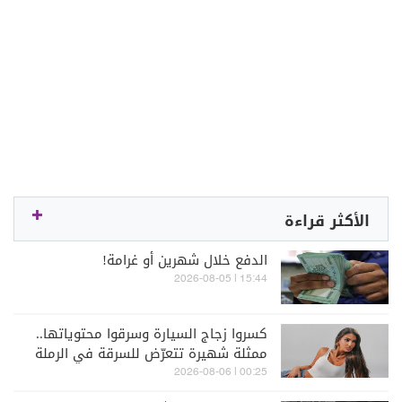
الأكثر قراءة
الدفع خلال شهرين أو غرامة!
15:44 | 2026-08-05
كسروا زجاج السيارة وسرقوا محتوياتها..
ممثلة شهيرة تتعرّض للسرقة في الرملة
البيضاء (فيديو)
00:25 | 2026-08-06