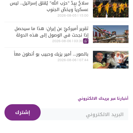
سلاحٌ بيدّ "حزب الله" يُقلق إسرائيل.. ليس
عسكرياً ويخصّ الجنوب
15:00 | 2026-08-05
تقرير أميركيّ عن إيران: هذا ما سيحصل
إذا نجحت في الوصول إلى هذه الدولة
الآسيويّة
03:30 | 2026-08-06
بالصور... أمير يزبك وحبيب بو أنطون معاً
07:44 | 2026-08-06
أخبارنا عبر بريدك الالكتروني
إشترك