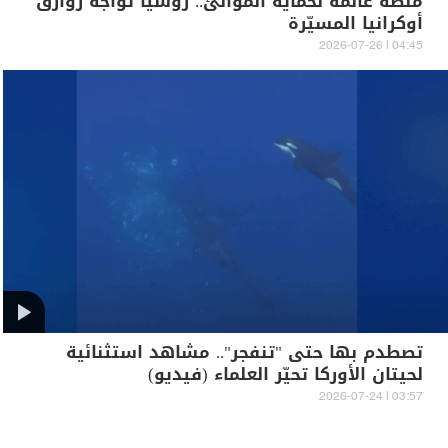
منصة عائمة لحماية الموانئ.. روسيا تواجه زوارق
أوكرانيا المسيّرة
04:45 | 2026-07-26
تصطدم بها حتى "تنفجر".. مشاهد استثنائية
لحيتان الأوركا تحيّر العلماء (فيديو)
03:57 | 2026-07-24