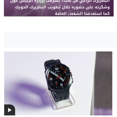
البطريرك الراعي من بعبدا: تشرفت بزيارة الرئيس عون
وشكرته على حضوره خلال تطويب البطريرك الحويك
كما استعرضنا الشؤون العامة