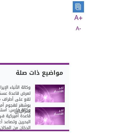
A+
A-
مواضيع ذات صلة
وكالة الأنباء الإيران
تعرض قاعدة عسك
تقع على أطراف م
بوشهر لهجوم أم
وكالة فارس: است
إسرائيلي
قاعدة أميركية ف
البحرين وتصاعد أ
الدخان من المكان