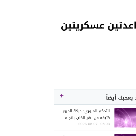
عدتين عسكريتين
يعجبك أيضاً
التحكم المروري: حركة المرور
كثيفة من نهر الكلب باتجاه
جونية وصولا حتى مفرق غزير
05:03 | 2026-08-07