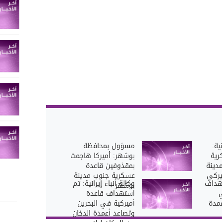
ية:
مسؤول بمحافظة
رية
بوشهر: أميركا هاجمت
دينة
بمقذوفين قاعدة
يركي
عسكرية جنوب مدينة
هداف
وكالة أنباء إيرانية: تم
بوشهر
ي
استهداف قاعدة
عمدة
أميركية في البحرين
وتصاعد أعمدة الدخان