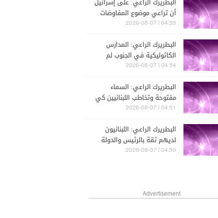
البطريرك الراعي: على إسرائيل
أن تراعي موضوع المفاوضات
أكثر والرئيس عون أكد لي أن
04:55 | 2026-08-07
المفاوضات في روما جيدة
البطريرك الراعي: المدارس
الكاثوليكية في الجنوب لم
تُغلق واستقبلت الطلاب وتُعالج
04:54 | 2026-08-07
حاليا وضع الأقساط ونحن مع
البطريرك الراعي: السماء
أهل الجنوب ونطالب بعودتهم
مفتوحة وتخاطب اللبنانيين كي
وبإعادة الإعمار
يثقوا بأنفسهم وبوطنهم
04:51 | 2026-08-07
وبدولتهم
البطريرك الراعي: اللبنانيون
لديهم ثقة بالرئيس والدولة
اليوم
04:50 | 2026-08-07
Advertisement