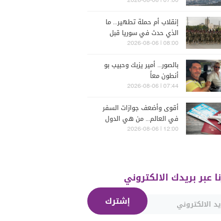
للحرب؟
07:00 | 2026-08-06
إنقلاب أم حملة تطهير... ما
الذي حدث في سوريا قبل
يومين؟
08:00 | 2026-08-06
بالصور... أمير يزبك وحبيب بو
أنطون معاً
07:44 | 2026-08-06
أقوى وأضعف جوازات السفر
في العالم... من هي الدول
التي تصدّرت الترتيب؟
12:00 | 2026-08-06
نا عبر بريدك الالكتروني
إشترك