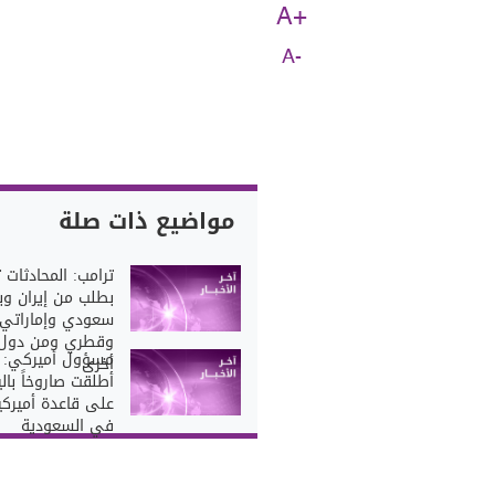
A+
A-
مواضيع ذات صلة
ترامب: المحادثات 
بطلب من إيران وب
سعودي وإماراتي
وقطري ومن دول
مسؤول أميركي: إ
أخرى
أطلقت صاروخاً بالي
على قاعدة أميركي
في السعودية