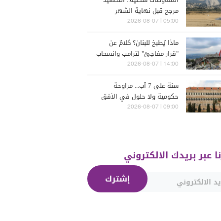
مرجح قبل نهاية الشهر
05:00 | 2026-08-07
ماذا يُطبخ للبنان؟ كلامٌ عن
"قرار مفاجئ" لترامب وانسحاب
إسرائيل
14:00 | 2026-08-07
سنة على 7 آب... مراوحة
حكومية ولا حلول في الأفق
المنظور
09:00 | 2026-08-07
نا عبر بريدك الالكتروني
إشترك