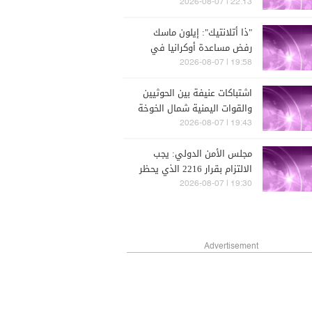
الأميركية يبحث عن مخرج من
22:13 | 2026-08-07
الحرب مع إيران
"ذا أتلانتيك": إيلون ماسك
رفض مساعدة أوكرانيا في
توجيه ضربات ضد روسيا
19:58 | 2026-08-07
اشتباكات عنيفة بين الحوثيين
والقوات اليمنية شمال الخوخة
غربي اليمن
19:43 | 2026-08-07
مجلس الأمن الدولي: يجب
الالتزام بقرار 2216 الذي يحظر
دعم الحوثيين أو تسليحهم
19:30 | 2026-08-07
Advertisement