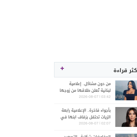
كثر قراءة
من دون مشاكل.. إعلامية
لبنانية تُعلن طلاقها من زوجها
رجل الأعمال
03:42 | 2026-08-07
بأجواء فاخرة.. الإعلامية رابعة
الزيات تحتفل بزفاف ابنها في
البترون (فيديو)
02:07 | 2026-08-07
المفاوضات شكلية.. التصعيد