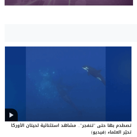
تصطدم بها حتى "تنفجر".. مشاهد استثنائية لحيتان الأوركا
تحيّر العلماء (فيديو)