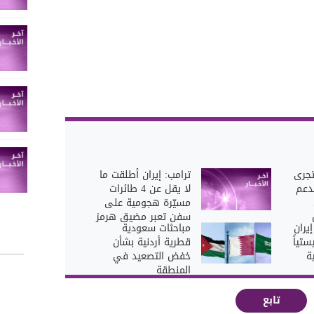
تجرى
ترامب: إيران أطلقت ما
دعم
لا يقل عن 4 طائرات
مسيّرة هجومية على
سفن تعبر مضيق هرمز
يران
مباحثات سعودية
ستياً
قطرية أردنية بشأن
ة
خفض التصعيد في
المنطقة
تابع