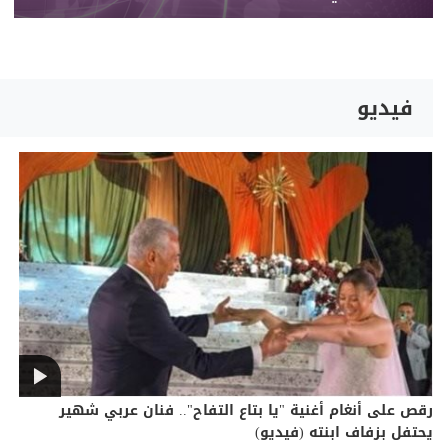
فيديو
رقص على أنغام أغنية "يا بتاع التفاح".. فنان عربي شهير
يحتفل بزفاف ابنته (فيديو)