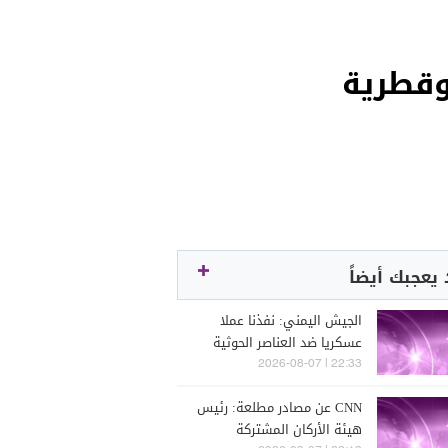
وقطرية
يعجبك أيضاً
الجيش اليمني: نفذنا عملا
عسكريا ضد العناصر الحوثية
الإرهابية وعتادها
22:33 | 2026-08-07
CNN عن مصادر مطلعة: رئيس
هيئة الأركان المشتركة