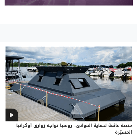
منصة عائمة لحماية الموانئ.. روسيا تواجه زوارق أوكرانيا
المسيّرة