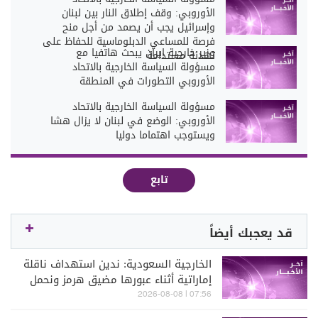
الأوروبي: وقف إطلاق النار بين لبنان
وإسرائيل يجب أن يصمد من أجل منح
فرصة للمساعي الدبلوماسية للحفاظ على
وزير خارجية إيران يبحث هاتفيا مع
تهدئة مستدامة
مسؤولة السياسة الخارجية بالاتحاد
الأوروبي التطورات في المنطقة
مسؤولة السياسة الخارجية بالاتحاد
الأوروبي: الوضع في لبنان لا يزال هشا
ويستوجب اهتماما دوليا
تابع
قد يعجبك أيضاً
الخارجية السعودية: ندين استهداف ناقلة
إماراتية أثناء عبورها مضيق هرمز ونحمل
إيران عواقب الاعتداءات الغاشمة
07:56 | 2026-08-08