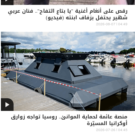
رقص على أنغام أغنية "يا بتاع التفاح".. فنان عربي
شهير يحتفل بزفاف ابنته (فيديو)
04:49 | 2026-08-07
منصة عائمة لحماية الموانئ.. روسيا تواجه زوارق
أوكرانيا المسيّرة
04:45 | 2026-07-26