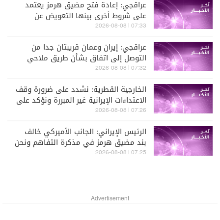
عراقجي: إعادة فتح مضيق هرمز يعتمد
على شروط أخرى بينها التعويض عن
انتهاكات واشنطن لمذكرة تفاهم إسلام
07:33 | 2026-08-08
آباد
عراقجي: إيران وعمان قريبتان جدا من
التوصل إلى اتفاق بشأن طريق ملاحي
جديد عبر مضيق هرمز
07:32 | 2026-08-08
الخارجية القطرية: نشدد على ضرورة وقف
الاعتداءات الإيرانية غير المبررة ونؤكد على
تضامن دولة قطر مع الإمارات
07:26 | 2026-08-08
الرئيس الإيراني: الجانب الأميركي خالف
بند مضيق هرمز في مذكرة التفاهم ونحن
بدورنا رددنا عليهم
07:25 | 2026-08-08
Advertisement