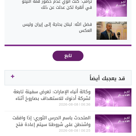
ترامب: كنت أنوي عدم حضور قمة النيتو
في أنقرة لكن عدلت عن ذلك
فضل الله: لبنان بحاجة إلى إيران وليس
العكس
تابع
قد يعجبك أيضاً
وكالة أنباء الإمارات: تعرض سفينة تابعة
لشركة أدنوك للاستهداف بصاروخ أثناء
عبورها مضيق هرمز اليوم
06:36 | 2026-08-08
المتحدث باسم الحرس الثوري: إذا وافقت
واشنطن على شروطنا سيتم إعادة فتح
المضيق دون شك
06:25 | 2026-08-08