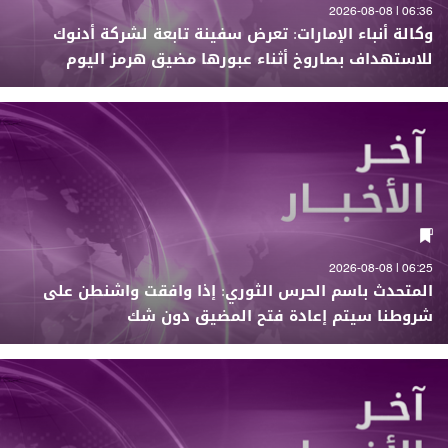
06:36 | 2026-08-08
وكالة أنباء الإمارات: تعرض سفينة تابعة لشركة أدنوك
للاستهداف بصاروخ أثناء عبورها مضيق هرمز اليوم
06:25 | 2026-08-08
المتحدث باسم الحرس الثوري: إذا وافقت واشنطن على
شروطنا سيتم إعادة فتح المضيق دون شك