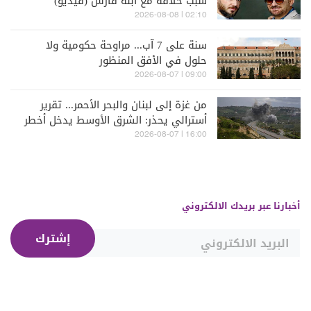
سبب خلافه مع ابنه فارس (فيديو)
02:10 | 2026-08-08
سنة على 7 آب... مراوحة حكومية ولا
حلول في الأفق المنظور
09:00 | 2026-08-07
من غزة إلى لبنان والبحر الأحمر... تقرير
أسترالي يحذر: الشرق الأوسط يدخل أخطر
مراحله
16:00 | 2026-08-07
أخبارنا عبر بريدك الالكتروني
إشترك