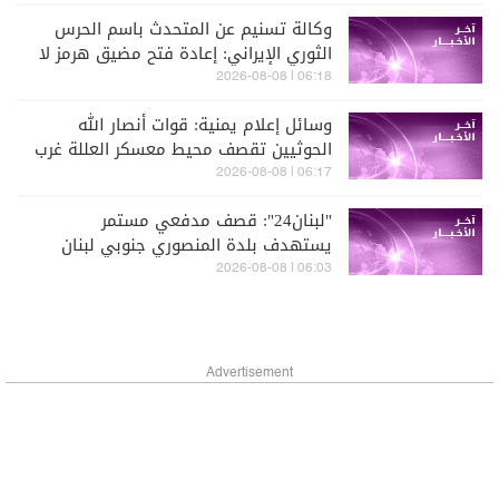
وكالة تسنيم عن المتحدث باسم الحرس
الثوري الإيراني: إعادة فتح مضيق هرمز لا
علاقة لها بالمفاوضات مع سلطنة عمان
06:18 | 2026-08-08
وسائل إعلام يمنية: قوات أنصار الله
الحوثيين تقصف محيط معسكر العللة غرب
مديرية قعطبة في الضالع
06:17 | 2026-08-08
"لبنان24": قصف مدفعي مستمر
يستهدف بلدة المنصوري جنوبي لبنان
06:03 | 2026-08-08
Advertisement