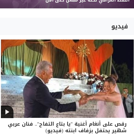
النفط العراقي لكنه غير مفعل حتى الآن
فيديو
رقص على أنغام أغنية "يا بتاع التفاح".. فنان عربي
شهير يحتفل بزفاف ابنته (فيديو)