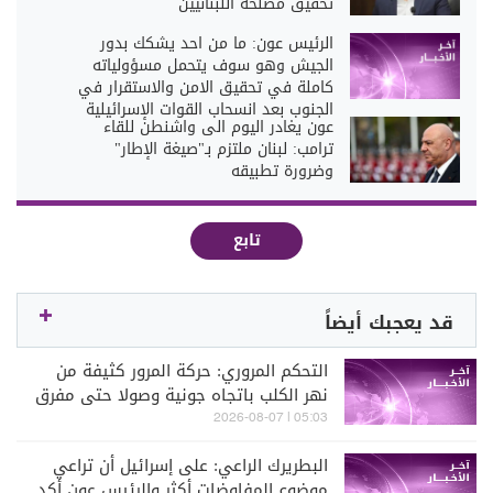
تحقيق مصلحة اللبنانيين
الرئيس عون: ما من احد يشكك بدور
الجيش وهو سوف يتحمل مسؤولياته
كاملة في تحقيق الامن والاستقرار في
الجنوب بعد انسحاب القوات الإسرائيلية
عون يغادر اليوم الى واشنطن للقاء
ترامب: لبنان ملتزم بـ"صيغة الإطار"
وضرورة تطبيقه
تابع
قد يعجبك أيضاً
التحكم المروري: حركة المرور كثيفة من
نهر الكلب باتجاه جونية وصولا حتى مفرق
غزير
05:03 | 2026-08-07
البطريرك الراعي: على إسرائيل أن تراعي
موضوع المفاوضات أكثر والرئيس عون أكد