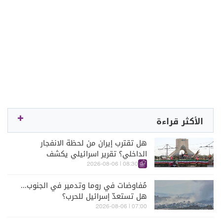
الأكثر قراءة
هل تقترب إيران من لحظة الانفجار
الداخلي؟ تقرير اسرائيلي يكشف
الكواليس
08:30 | 2026-08-06
مُفاوضات في روما وتدمير في الجنوب...
هل تستعدّ إسرائيل للحرب؟
07:00 | 2026-08-06