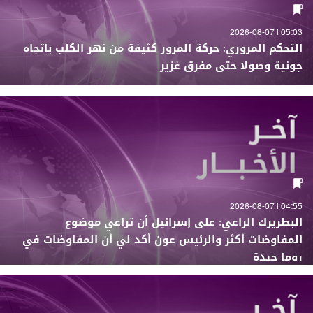
05:03 | 2026-08-07
التحكم المروري: حركة المرور كثيفة من نهر الكلب باتجاه
جونية وصولا حتى مفرق غزير
04:55 | 2026-08-07
البطريرك الراعي: على إسرائيل أن تراعي موضوع
المفاوضات أكثر والرئيس عون أكد لي أن المفاوضات في
روما جيدة