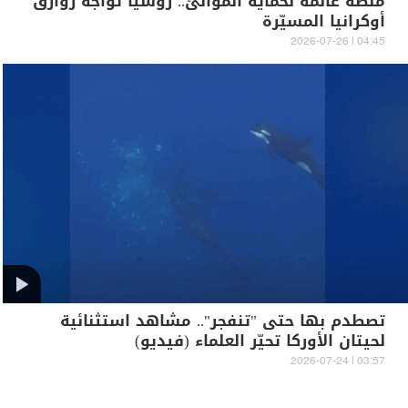
منصة عائمة لحماية الموانئ.. روسيا تواجه زوارق
أوكرانيا المسيّرة
04:45 | 2026-07-26
تصطدم بها حتى "تنفجر".. مشاهد استثنائية
لحيتان الأوركا تحيّر العلماء (فيديو)
03:57 | 2026-07-24