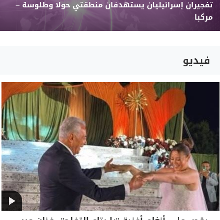
تفجيران إسرائيليان يستهدفان منطقتي حولا وطلوسة –
مركبا
فيديو