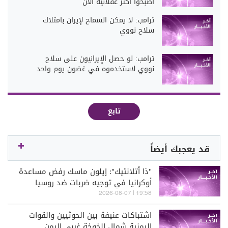
أصبحوا أكثر عقلانية الآن
ترامب: لا يمكن السماح لإيران بامتلاك
سلاح نووي
ترامب: لو حصل الإيرانيون على سلاح
نووي لاستخدموه في غضون يوم واحد
تابع
قد يعجبك أيضاً
"ذا أتلانتيك": إيلون ماسك رفض مساعدة
أوكرانيا في توجيه ضربات ضد روسيا
19:58 | 2026-08-07
اشتباكات عنيفة بين الحوثيين والقوات
اليمنية شمال الخوخة غربي اليمن