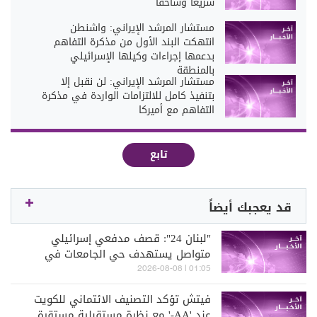
سريعا وساحقا
مستشار المرشد الإيراني: واشنطن
انتهكت البند الأول من مذكرة التفاهم
بدعمها إجراءات وكيلها الإسرائيلي
بالمنطقة
مستشار المرشد الإيراني: لن نقبل إلا
بتنفيذ كامل للالتزامات الواردة في مذكرة
التفاهم مع أميركا
تابع
قد يعجبك أيضاً
"لبنان 24": قصف مدفعي إسرائيلي
متواصل يستهدف حي الجامعات في
كفررمان
01:05 | 2026-08-08
فيتش تؤكد التصنيف الائتماني للكويت
عند 'AA-' مع نظرة مستقبلية مستقرة