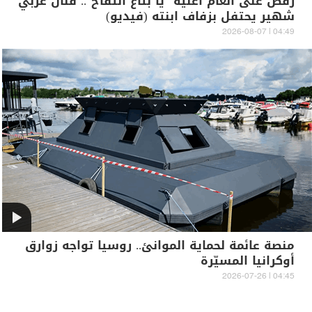
رقص على أنغام أغنية "يا بتاع التفاح".. فنان عربي
شهير يحتفل بزفاف ابنته (فيديو)
04:49 | 2026-08-07
منصة عائمة لحماية الموانئ.. روسيا تواجه زوارق
أوكرانيا المسيّرة
04:45 | 2026-07-26