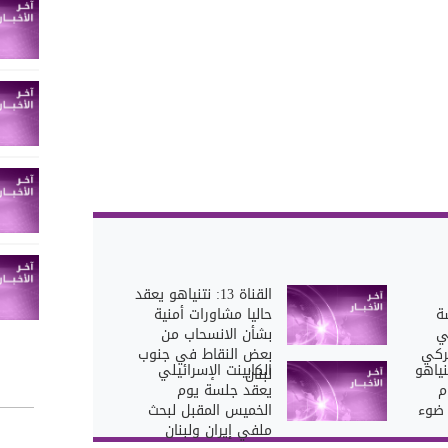
القناة 13: نتنياهو يعقد
ة
حاليا مشاورات أمنية
ي
بشأن الانسحاب من
ركي
بعض النقاط في جنوب
نياهو
الكابينت الإسرائيلي
لبنان
م
يعقد جلسة يوم
 ضوء
الخميس المقبل لبحث
ملفي إيران ولبنان