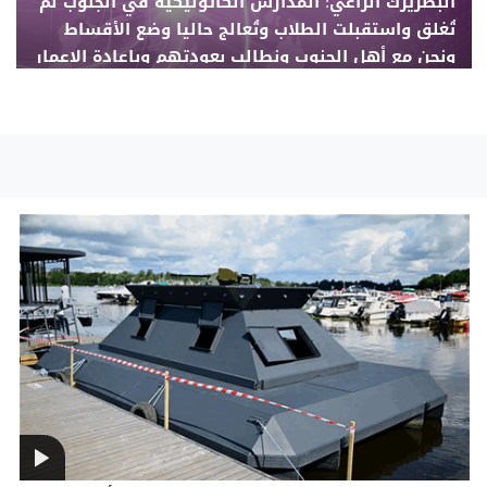
البطريرك الراعي: المدارس الكاثوليكية في الجنوب لم
تُغلق واستقبلت الطلاب وتُعالج حاليا وضع الأقساط
ونحن مع أهل الجنوب ونطالب بعودتهم وبإعادة الإعمار