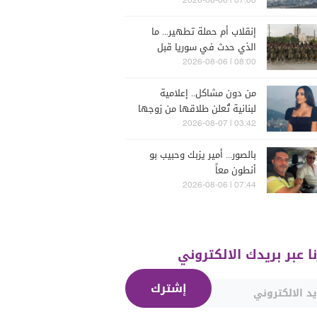
للحرب؟
07:00 | 2026-08-06
إنقلاب أم حملة تطهير... ما
الذي حدث في سوريا قبل
يومين؟
08:00 | 2026-08-06
من دون مشاكل.. إعلامية
لبنانية تُعلن طلاقها من زوجها
رجل الأعمال
03:42 | 2026-08-07
بالصور... أمير يزبك وحبيب بو
أنطون معاً
07:44 | 2026-08-06
نا عبر بريدك الالكتروني
إشترك