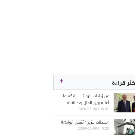
كثر قراءة
عن زيادات الرواتب.. إليكم ما
أعلنه وزير المال بعد لقائه
الراعي
08:07 | 2026-08-08
"محطات بنزين" تُقفل أبوابها!
13:20 | 2026-08-08