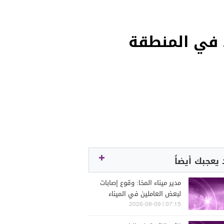
د في المنطقة
يعجبك أيضاً
مدير ميناء المخا: وقوع إصابات
لبعض العاملين في الميناء
جراء القصف الحوثي
07:15 | 2026-08-09