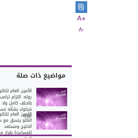
A+
A-
مواضيع ذات صلة
الأمين العام للنات
روته: التزام ترامب
بالحلف كامل ولا
شكوك بشأنه (سك
الأمين العام للناتو
نيوز)
الناتو ينسق مع د
الخليج ومستعد
للمساعدة بقرار م