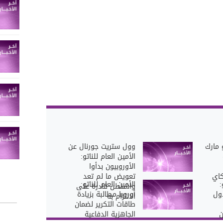
و مارك
وول ستريت جورنال عن
الأمين العام للناتو:
الأوروبيون بدأوا
اي
تعويض ما لم تعد
:
الأمين العام للناتو:
واشنطن قادرة على
ول
أوروبا مطالبة بزيادة
الالتزام به
طاقات التكرير لضمان
ن
الجاهزية الدفاعية