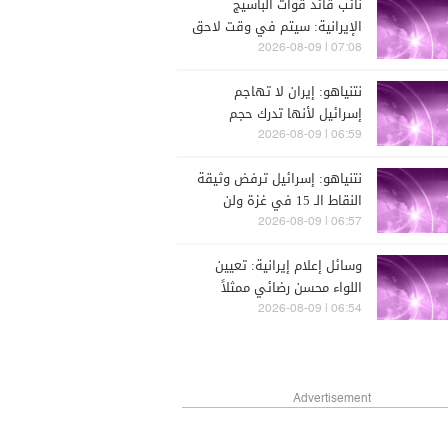
نائب قائد قوات الباسيج
الإيرانية: سيتم في وقت لاحق
نشر لقطات لمجتبى خامنئي
07:08 | 2026-08-09
في أماكن عامة وخلال
نتنياهو: إيران لا تهاجم
اجتماعات مع القادة
إسرائيل لأنها تدرك حجم
الضربة القوية التي سنوجهها
06:59 | 2026-08-09
لها إن فعلت
نتنياهو: إسرائيل ترفض وثيقة
النقاط الـ 15 في غزة ولن
يكون هناك أي انسحاب من
06:57 | 2026-08-09
القطاع قبل نزع سلاح حماس
وسائل إعلام إيرانية: تعيين
اللواء محسن رضائي ممثلاً
للمرشد في المجلس الأعلى
06:54 | 2026-08-09
للأمن القومي
Advertisement