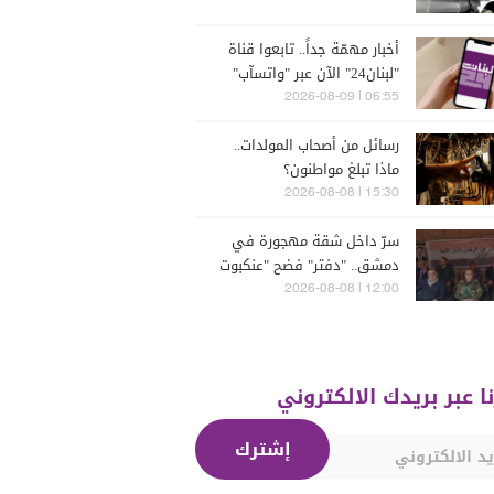
أخبار مهمّة جداً.. تابعوا قناة
"لبنان24" الآن عبر "واتسآب"
بكبسة زرّ
06:55 | 2026-08-09
رسائل من أصحاب المولدات..
ماذا تبلغ مواطنون؟
15:30 | 2026-08-08
سرّ داخل شقة مهجورة في
دمشق.. "دفتر" فضح "عنكبوت
الأسد"!"
12:00 | 2026-08-08
نا عبر بريدك الالكتروني
إشترك