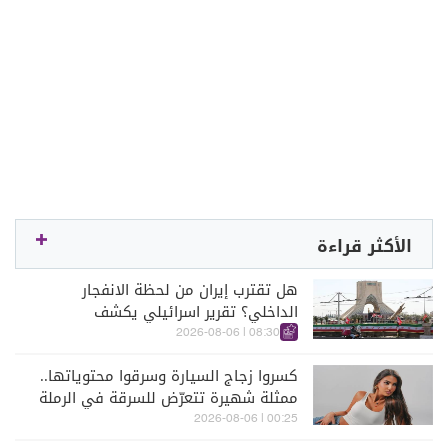
الأكثر قراءة
هل تقترب إيران من لحظة الانفجار
الداخلي؟ تقرير اسرائيلي يكشف
الكواليس
08:30 | 2026-08-06
كسروا زجاج السيارة وسرقوا محتوياتها..
ممثلة شهيرة تتعرّض للسرقة في الرملة
البيضاء (فيديو)
00:25 | 2026-08-06