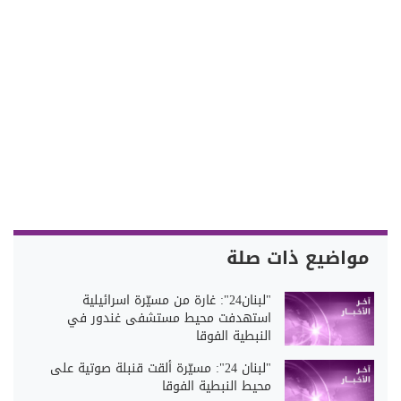
مواضيع ذات صلة
"لبنان24": غارة من مسيّرة اسرائيلية
استهدفت محيط مستشفى غندور في
النبطية الفوقا
"لبنان 24": مسيّرة ألقت قنبلة صوتية على
محيط النبطية الفوقا