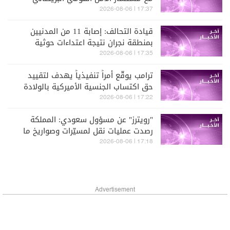
التطورات الإقليمية والدولية
17:37 | 2026-08-06
قيادة التحالف: إصابة 11 من المدنيين
بمنطقة نجران نتيجة اعتداءات حوثية
17:35 | 2026-08-06
ترامب يوقّع أمراً تنفيذياً يهدف لتقييد
حق اكتساب الجنسية الأميركية بالولادة
17:22 | 2026-08-06
"رويترز" عن مسؤول سعودي: المملكة
رصدت عمليات نقل لمسيّرات وصواريخ ما
يشير إلى احتمال شنّ هجمات منسّقة من
17:18 | 2026-08-06
الشمال والجنوب
Advertisement