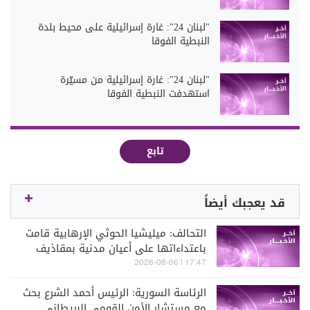
"لبنان 24": غارة إسرائيلية على محيط بلدة
النبطية الفوقا
"لبنان 24": غارة إسرائيلية من مسيّرة
استهدفت النبطية الفوقا
تابع
قد يعجبك أيضاً
التحالف: ميليشيا الحوثي الإرهابية قامت
باعتداءاتها على أعيان مدنية بمقاذيف
عشوائية
17:47 | 2026-08-06
الرئاسة السورية: الرئيس أحمد الشرع بحث
مع مستشار الأمن القومي البريطاني