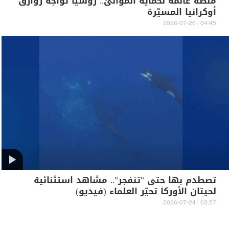
منصة عائمة لحماية الموانئ.. روسيا تواجه زوارق
أوكرانيا المسيّرة
04:45 | 2026-07-26
تصطدم بها حتى "تنفجر".. مشاهد استثنائية
لحيتان الأوركا تحيّر العلماء (فيديو)
03:57 | 2026-07-24