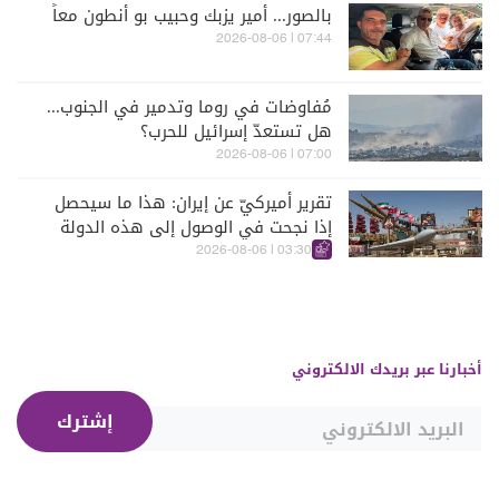
بالصور... أمير يزبك وحبيب بو أنطون معاً
07:44 | 2026-08-06
مُفاوضات في روما وتدمير في الجنوب...
هل تستعدّ إسرائيل للحرب؟
07:00 | 2026-08-06
تقرير أميركيّ عن إيران: هذا ما سيحصل
إذا نجحت في الوصول إلى هذه الدولة
الآسيويّة
03:30 | 2026-08-06
أخبارنا عبر بريدك الالكتروني
إشترك