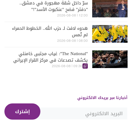
سرّ داخل شقة مهجورة في دمشق..
"دفتر" فضح "عنكبوت الأسد"!"
12:00 | 2026-08-08
هدوء لافت لـ حزب الله.. الخطوط الحمراء
لم تُمس
08:00 | 2026-08-08
"The National": غياب مجتبى خامنئي
يكشف تصدعات في مركز القرار الإيراني
09:30 | 2026-08-08
أخبارنا عبر بريدك الالكتروني
إشترك