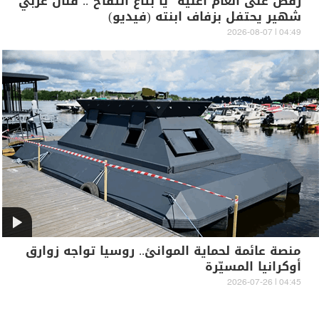
رقص على أنغام أغنية "يا بتاع التفاح".. فنان عربي
شهير يحتفل بزفاف ابنته (فيديو)
04:49 | 2026-08-07
منصة عائمة لحماية الموانئ.. روسيا تواجه زوارق
أوكرانيا المسيّرة
04:45 | 2026-07-26