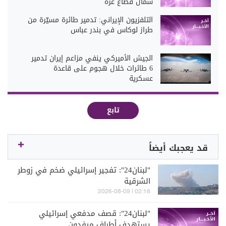
شمال قطاع غزة
التلفزيون الإيراني: تدمير طائرة مسيّرة من
طراز لوكاس في بندر عباس
الجيش الأميركي ينفي مزاعم إيران تدمير
6 طائرات خلال هجوم على قاعدة
عسكرية
تابع
قد يعجبك أيضاً
"لبنان24": تفجير إسرائيلي ضخم في زوطر
الشرقية
02:18 | 2026-08-09
"لبنان24": قصف مدفعي إسرائيلي
يستهدف أطراف ميفدون