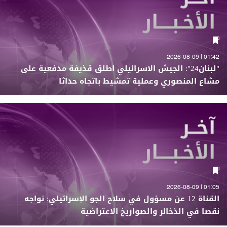
01:42 | 2026-08-09
"لبنان24": الجيش الاسرائيلي اطلق قذيفة مدفعية على
مشاع المنصوري وعملية تمشيط باتجاه حداثا
01:05 | 2026-08-09
القناة 12 عن مسؤول في سلاح الجو الإسرائيلي: نواجه
نقصا في الذخائر والصواريخ الاعتراضية