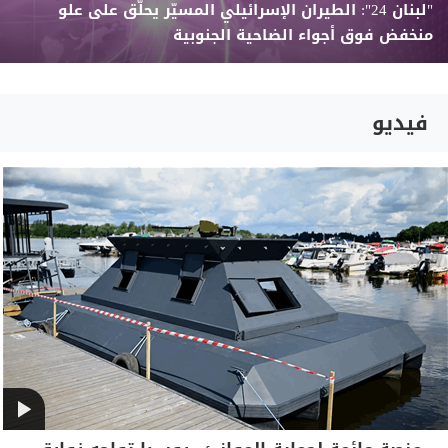
"لبنان 24": الطيران الإسرائيلي المسيّر يحلّق على علو
منخفض فوق أجواء الضاحية الجنوبية
فيديو