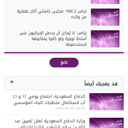
ترامب لـNBC: مجتبى خامنئي أكثر عقلانية
من والده
ترامب: لا يُمكن أن يحصل الإيرانيون على
أسلحة نووية ولو كانوا يملكونها
لاستخدموها
تابع
قد يعجبك أيضاً
الدفاع السعودية: اجتماع يومي 12 و 13
آب لاستكمال متطلبات البناء المؤسسي
للتحالف البحري
04:54 | 2026-08-06
وزارة الدفاع السعودية تعلن تعيين عبد
الله بن سالم الشهري قائدا للتحالف