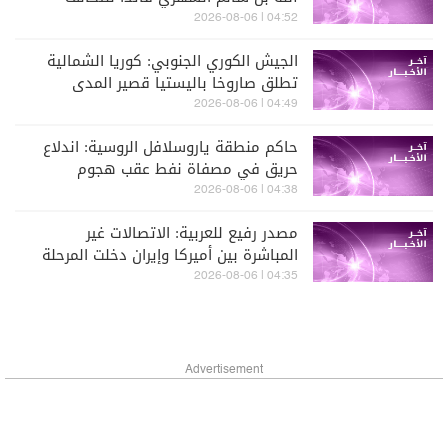
البحري الدفاعي متعدد الجنسيات
04:52 | 2026-08-06
الجيش الكوري الجنوبي: كوريا الشمالية
تطلق صاروخا باليستيا قصير المدى
04:49 | 2026-08-06
حاكم منطقة ياروسلافل الروسية: اندلاع
حريق في مصفاة نفط عقب هجوم
أوكراني واسع بطائرات مسيّرة
04:38 | 2026-08-06
مصدر رفيع للعربية: الاتصالات غير
المباشرة بين أميركا وإيران دخلت المرحلة
النهائية
04:35 | 2026-08-06
Advertisement