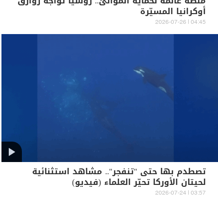
منصة عائمة لحماية الموانئ.. روسيا تواجه زوارق
أوكرانيا المسيّرة
04:45 | 2026-07-26
تصطدم بها حتى "تنفجر".. مشاهد استثنائية
لحيتان الأوركا تحيّر العلماء (فيديو)
03:57 | 2026-07-24