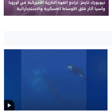
نيويورك تايمز: تراجع القوة النارية الأميركية في أوروبا
وآسيا أثار قلق الأوساط العسكرية والاستخباراتية