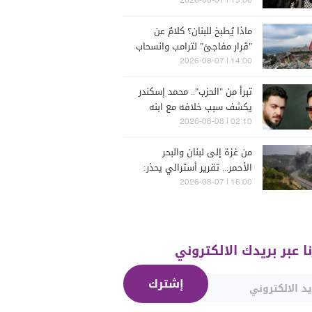
15:00 | 2026-08-07
ماذا يُطبخ للبنان؟ كلامٌ عن
"قرار مفاجئ" لترامب وانسحاب
إسرائيل
14:00 | 2026-08-07
تبرأ من "الحزب".. محمد إسكندر
يكشف سبب خلافه مع ابنه
فارس (فيديو)
02:10 | 2026-08-08
من غزة إلى لبنان والبحر
الأحمر... تقرير أسترالي يحذر:
الشرق الأوسط يدخل أخطر
16:00 | 2026-08-07
مراحله
نا عبر بريدك الالكتروني
إشترك