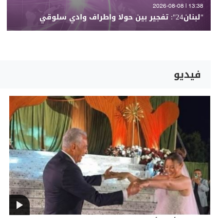
13:38 | 2026-08-08
"لبنان24": تفجير بين حولا واطراف وادي سلوقي
فيديو