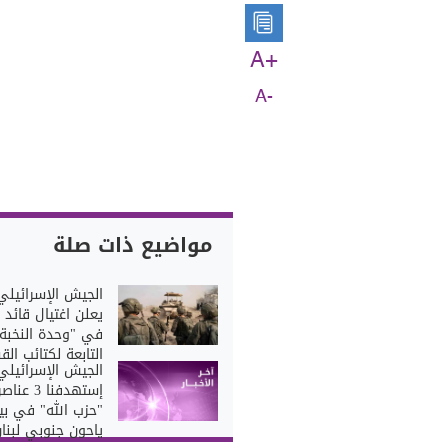
A+
A-
مواضيع ذات صلة
الجيش الإسرائيلي
يعلن اغتيال قائد 
في "وحدة النخبة
التابعة لكتائب الق
الجيش الإسرائيلي
إستهدفنا 3 
"حزب الله" في بي
ياحون جنوبي لبنا