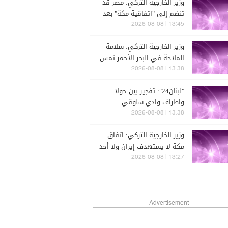
وزير الخارجية التركي: مصر قد
تنضم إلى "اتفاقية مكة" بعد
تسوية بعض المسائل الفنية
13:45 | 2026-08-08
وزير الخارجية التركي: سلامة
الملاحة في البحر الأحمر تمس
مصالحنا ولذلك يجب أن تكون
13:38 | 2026-08-08
تركيا جزءا من التحالف الدولي
"لبنان24": تفجير بين حولا
واطراف وادي سلوقي
13:38 | 2026-08-08
وزير الخارجية التركي: اتفاق
مكة لا يستهدف إيران ولا أحد
يعد هدفا ما دام لا يهاجم
13:27 | 2026-08-08
الدول الأعضاء
Advertisement