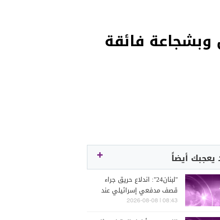
ل وبشجاعة فائقة
يعجبك أيضاً
"لبنان24": اندلاع حريق جراء
قصف مدفعي إسرائيلي عند
الأطراف الغربية لمدينة ميس
08:43 | 2026-08-08
الجبل قرب مجمع الإمام الصدر