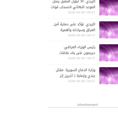
الزيدي: 30 أيلول المقبل يمثل
الرياضي
الموعد النهائي لانسحاب قوات
التحالف من العراق
08:37 | 2026-08-08
الزيدي: نؤكد على حماية أمن
العراق وسيادته وأهمية
الركون إلى الحوار في القضايا
08:37 | 2026-08-08
الإقليمية والدولية
رئيس الوزراء العراقي:
حريصون على بناء علاقات
متوازنة مع دول الجوار وعدم
08:37 | 2026-08-08
السماح باستخدام أراضينا
وزارة الدفاع السورية: مقتل
لتهديد أمنها
جندي وإصابة 2 آخرين إثر
هجوم شنه مجهولون شرقي
08:21 | 2026-08-08
دير الزور
Advertisement