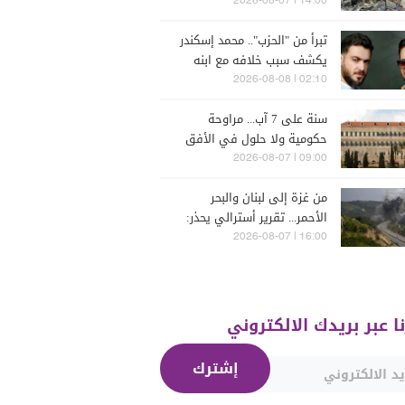
إسرائيل
14:00 | 2026-08-07
تبرأ من "الحزب".. محمد إسكندر
يكشف سبب خلافه مع ابنه
فارس (فيديو)
02:10 | 2026-08-08
سنة على 7 آب... مراوحة
حكومية ولا حلول في الأفق
المنظور
09:00 | 2026-08-07
من غزة إلى لبنان والبحر
الأحمر... تقرير أسترالي يحذر:
الشرق الأوسط يدخل أخطر
16:00 | 2026-08-07
مراحله
نا عبر بريدك الالكتروني
إشترك