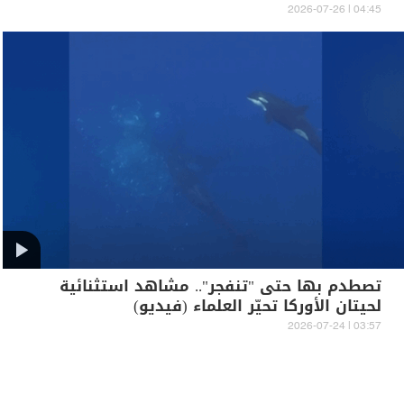
04:45 | 2026-07-26
تصطدم بها حتى "تنفجر".. مشاهد استثنائية
لحيتان الأوركا تحيّر العلماء (فيديو)
03:57 | 2026-07-24