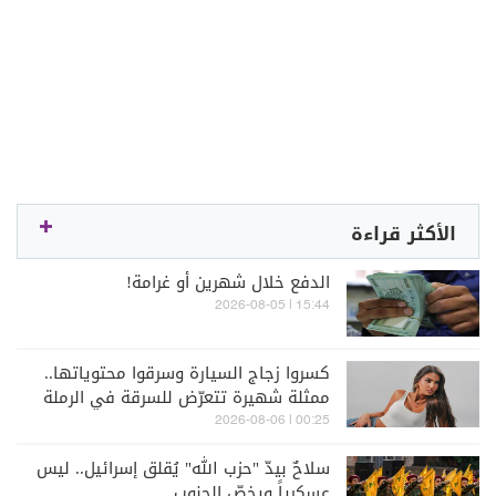
الأكثر قراءة
الدفع خلال شهرين أو غرامة!
15:44 | 2026-08-05
كسروا زجاج السيارة وسرقوا محتوياتها..
ممثلة شهيرة تتعرّض للسرقة في الرملة
البيضاء (فيديو)
00:25 | 2026-08-06
سلاحٌ بيدّ "حزب الله" يُقلق إسرائيل.. ليس
عسكرياً ويخصّ الجنوب