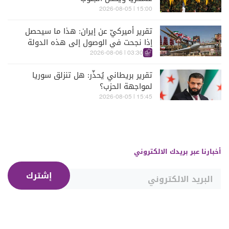
15:00 | 2026-08-05
تقرير أميركيّ عن إيران: هذا ما سيحصل
إذا نجحت في الوصول إلى هذه الدولة
الآسيويّة
03:30 | 2026-08-06
تقرير بريطاني يُحذّر: هل تنزلق سوريا
لمواجهة الحزب؟
15:45 | 2026-08-05
أخبارنا عبر بريدك الالكتروني
إشترك