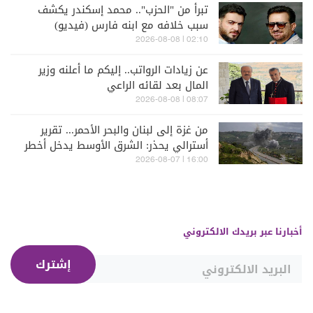
تبرأ من "الحزب".. محمد إسكندر يكشف
سبب خلافه مع ابنه فارس (فيديو)
02:10 | 2026-08-08
عن زيادات الرواتب.. إليكم ما أعلنه وزير
المال بعد لقائه الراعي
08:07 | 2026-08-08
من غزة إلى لبنان والبحر الأحمر... تقرير
أسترالي يحذر: الشرق الأوسط يدخل أخطر
مراحله
16:00 | 2026-08-07
أخبارنا عبر بريدك الالكتروني
إشترك