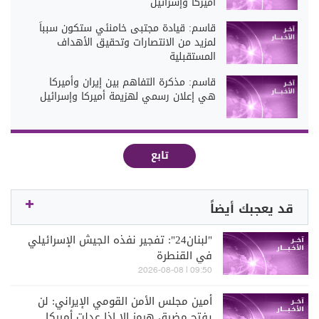
أميركا وإسرائيل
قاسم: قيادة مجتبى خامنئي ستكون سبباً
لمزيد من الانتصارات وتحقيق الأهداف
المستقبلية
قاسم: مذكرة التفاهم بين إيران وأميركا
هي إعلان رسمي لهزيمة أميركا وإسرائيل
تابع
قد يعجبك أيضاً
"لبنان24": تفجير نفذه الجيش الإسرائيلي
في القنطرة
09:50 | 2026-08-08
أمين مجلس الأمن القومي الإيراني: لن
يفتح مضيق هرمز إلا إذا عدلت أميركا