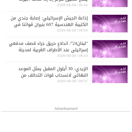
سلوكها
09:44 | 2026-08-08
إذاعة الجيش الإسرائيلي: إصابة جندي من
الكتيبة الهندسية 607 بنيران قواتنا في
بلدة الطيري جنوبي لبنان
09:04 | 2026-08-08
"لبنان24": اندلاع حريق جراء قصف مدفعي
إسرائيلي عند الأطراف الغربية لمدينة
ميس الجبل قرب مجمع الإمام الصدر
08:43 | 2026-08-08
الرياضي
الزيدي: 30 أيلول المقبل يمثل الموعد
النهائي لانسحاب قوات التحالف من
العراق
08:37 | 2026-08-08
Advertisement