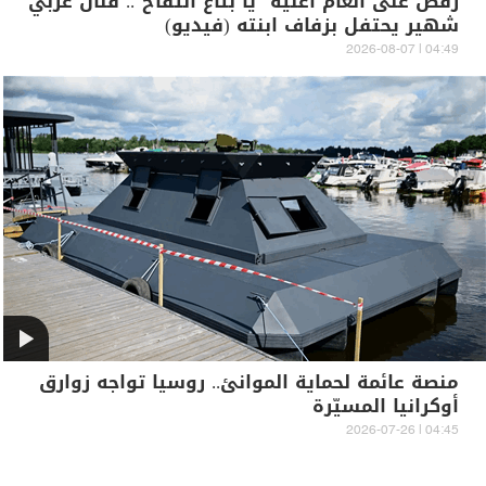
رقص على أنغام أغنية "يا بتاع التفاح".. فنان عربي
شهير يحتفل بزفاف ابنته (فيديو)
04:49 | 2026-08-07
منصة عائمة لحماية الموانئ.. روسيا تواجه زوارق
أوكرانيا المسيّرة
04:45 | 2026-07-26