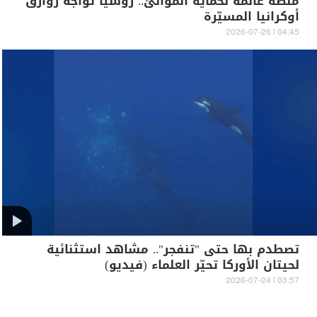
منصة عائمة لحماية الموانئ.. روسيا تواجه زوارق
أوكرانيا المسيّرة
04:45 | 2026-07-26
تصطدم بها حتى "تنفجر".. مشاهد استثنائية
لحيتان الأوركا تحيّر العلماء (فيديو)
03:57 | 2026-07-24