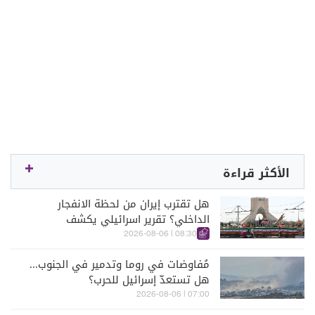
الأكثر قراءة
هل تقترب إيران من لحظة الانفجار
الداخلي؟ تقرير اسرائيلي يكشف
الكواليس
08:30 | 2026-08-06
مُفاوضات في روما وتدمير في الجنوب...
هل تستعدّ إسرائيل للحرب؟
07:00 | 2026-08-06