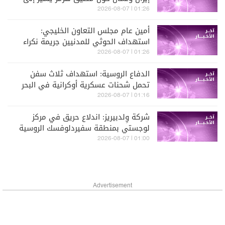
أن طهران خرجت من الصراع أكثر قوة من
01:26 | 2026-08-07
ذي قبل
أمين عام مجلس التعاون الخليجي:
استهداف الحوثي للمدنيين جريمة نكراء
01:26 | 2026-08-07
الدفاع الروسية: استهداف ثلاث سفن
تحمل شحنات عسكرية أوكرانية في البحر
الأسود
01:16 | 2026-08-07
شركة وِلدبيريز: اندلاع حريق في مركز
لوجستي بمنطقة سفيردلوفسك الروسية
جراء تعرضه لهجوم
01:00 | 2026-08-07
Advertisement