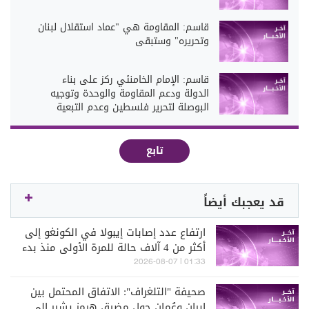
قاسم: المقاومة هي "عماد استقلال لبنان
وتحريره" وستبقى
قاسم: الإمام الخامنئي ركز على بناء
الدولة ودعم المقاومة والوحدة وتوجيه
البوصلة لتحرير فلسطين وعدم التبعية
تابع
قد يعجبك أيضاً
ارتفاع عدد إصابات إيبولا في الكونغو إلى
أكثر من 4 آلاف حالة للمرة الأولى منذ بدء
تفشي الوباء (سكاي نيوز)
01:33 | 2026-08-07
صحيفة "التلغراف": الاتفاق المحتمل بين
إيران وعُمان حول مضيق هرمز يشير إلى