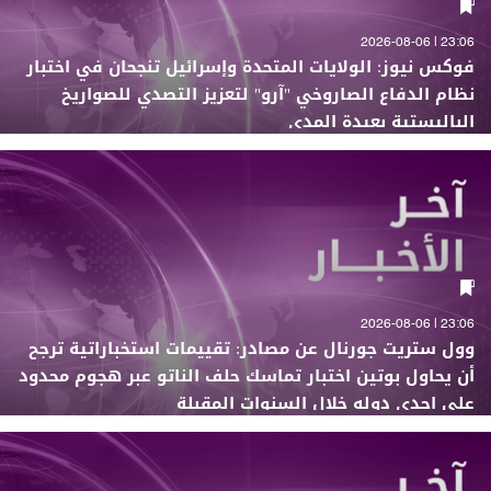
23:06 | 2026-08-06
فوكس نيوز: الولايات المتحدة وإسرائيل تنجحان في اختبار
نظام الدفاع الصاروخي "آرو" لتعزيز التصدي للصواريخ
الباليستية بعيدة المدى
23:06 | 2026-08-06
وول ستريت جورنال عن مصادر: تقييمات استخباراتية ترجح
أن يحاول بوتين اختبار تماسك حلف الناتو عبر هجوم محدود
على إحدى دوله خلال السنوات المقبلة