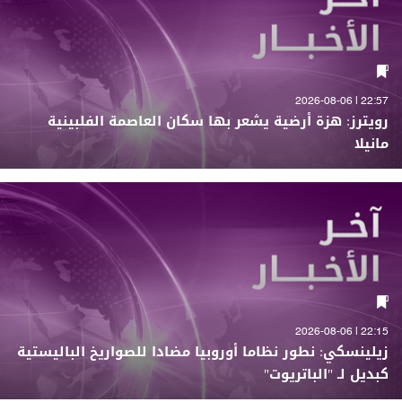
22:57 | 2026-08-06
رويترز: هزة أرضية يشعر بها سكان العاصمة الفلبينية
مانيلا
22:15 | 2026-08-06
زيلينسكي: نطور نظاما أوروبيا مضادا للصواريخ الباليستية
كبديل لـ "الباتريوت"