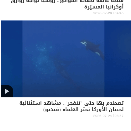
منصة عائمة لحماية الموانئ.. روسيا تواجه زوارق
أوكرانيا المسيّرة
04:45 | 2026-07-26
تصطدم بها حتى "تنفجر".. مشاهد استثنائية
لحيتان الأوركا تحيّر العلماء (فيديو)
03:57 | 2026-07-24