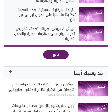
السفن التجارية ومهاجمتها
القيادة المركزية الأميركية: هذه المهمة
تُعدّ ردّاً متناسباً على عدوان إيراني غير
مبرّر
الجيش الأميركي: ضرباتنا تهدف لتقويض
قدرات إيران على مهاجمة البحارة والسفن
التجارية
تابع
قد يعجبك أيضاً
فوكس نيوز: الولايات المتحدة وإسرائيل
تنجحان في اختبار نظام الدفاع الصاروخي
"آرو" لتعزيز التصدي للصواريخ الباليستية
23:06 | 2026-08-06
بعيدة المدى
وول ستريت جورنال عن مصادر: تقييمات
استخباراتية ترجح أن يحاول بوتين اختبار