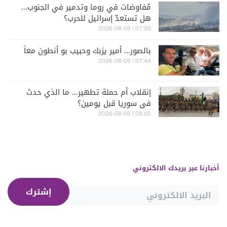
مُفاوضات في روما وتدمير في الجنوب...
هل تستعدّ إسرائيل للحرب؟
07:00 | 2026-08-06
بالصور... أمير يزبك وحبيب بو أنطون معاً
07:44 | 2026-08-06
إنقلاب أم حملة تطهير... ما الذي حدث
في سوريا قبل يومين؟
08:00 | 2026-08-06
أخبارنا عبر بريدك الالكتروني
إشترك