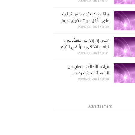
18:41 | 2026-08-06
بيانات ملاحية: 7 سفن تجارية
على الأقل عبرت مضيق هرمز
خلال الـ 24 ساعة الماضية
18:39 | 2026-08-06
"سي إن إن" عن مسؤولون:
ترامب اشتكى سراً في الأيام
الأخيرة من أن الكشف عن
18:31 | 2026-08-06
انخفاض مخزون الذخائر
قيادة التحالف: مصاب من
الأميركية يجعل واشنطن تبدو
الجنسية اليمنية و2 من
ضعيفة
الجنسية المصرية و1 من
18:30 | 2026-08-06
الجنسية الباكستانية
Advertisement