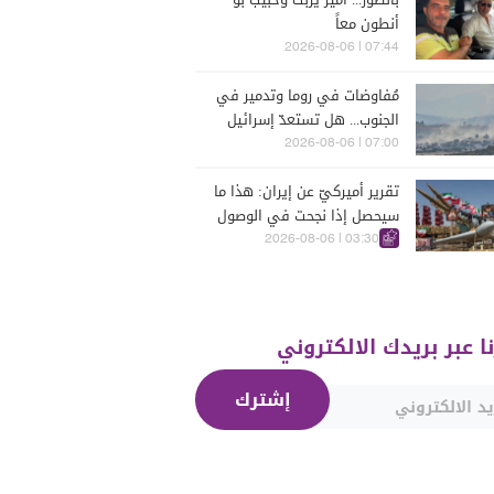
أنطون معاً
07:44 | 2026-08-06
مُفاوضات في روما وتدمير في
الجنوب... هل تستعدّ إسرائيل
للحرب؟
07:00 | 2026-08-06
تقرير أميركيّ عن إيران: هذا ما
سيحصل إذا نجحت في الوصول
إلى هذه الدولة الآسيويّة
03:30 | 2026-08-06
نا عبر بريدك الالكتروني
إشترك