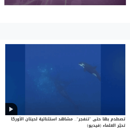
تصطدم بها حتى "تنفجر".. مشاهد استثنائية لحيتان الأوركا
تحيّر العلماء (فيديو)