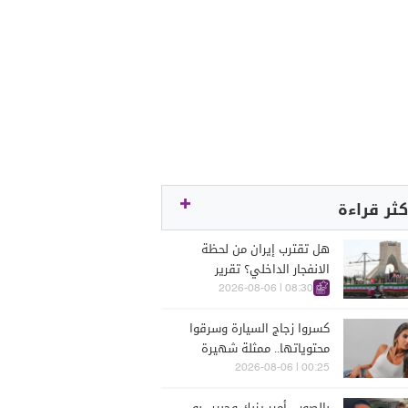
كثر قراءة
هل تقترب إيران من لحظة
الانفجار الداخلي؟ تقرير
اسرائيلي يكشف الكواليس
08:30 | 2026-08-06
كسروا زجاج السيارة وسرقوا
محتوياتها.. ممثلة شهيرة
تتعرّض للسرقة في الرملة
00:25 | 2026-08-06
البيضاء (فيديو)
بالصور... أمير يزبك وحبيب بو