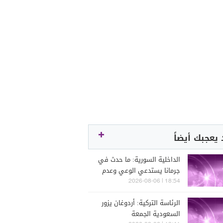
يعجبك أيضاً
الداخلية السورية: ما حدث في
جرمانا يستدعي الوعي وعدم
الانجرار وراء محاولات بث الفتنة
18:54 | 2026-08-06
أو زعزعة السلم الأهلي
الرئاسة التركية: أردوغان يزور
السعودية الجمعة