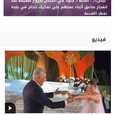
"لبنان24": اصابة 3 جنود في الجيش بجروح طفيفة بعد
انفجار صاعق أثناء عملهم على تفكيك ذخائر في بلدة
زوطر الغربية
فيديو