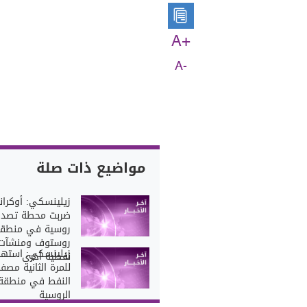
A+
A-
مواضيع ذات صلة
زيلينسكي: أوكراني
ضربت محطة تصدي
روسية في منطق
روستوف ومنشآت
زيلينسكي: استهد
نفطية أخرى
للمرة الثانية مصفا
النفط في منطقة 
الروسية