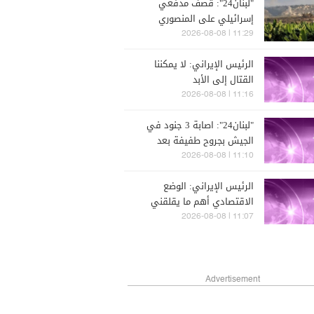
"لبنان24": قصف مدفعي
إسرائيلي على المنصوري
11:29 | 2026-08-08
الرئيس الإيراني: لا يمكننا
القتال إلى الأبد
11:16 | 2026-08-08
"لبنان24": اصابة 3 جنود في
الجيش بجروح طفيفة بعد
انفجار صاعق أثناء عملهم على
11:10 | 2026-08-08
تفكيك ذخائر في بلدة زوطر
الرئيس الإيراني: الوضع
الغربية
الاقتصادي أهم ما يقلقني
في ظروف اللا حرب واللا سلم
11:07 | 2026-08-08
Advertisement