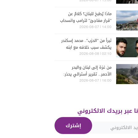
15:00 | 2026-08-07
ماذا يُطبخ للبنان؟ كلامٌ عن
"قرار مفاجئ" لترامب وانسحاب
إسرائيل
14:00 | 2026-08-07
تبرأ من "الحزب".. محمد إسكندر
يكشف سبب خلافه مع ابنه
فارس (فيديو)
02:10 | 2026-08-08
من غزة إلى لبنان والبحر
الأحمر... تقرير أسترالي يحذر:
الشرق الأوسط يدخل أخطر
16:00 | 2026-08-07
مراحله
نا عبر بريدك الالكتروني
إشترك