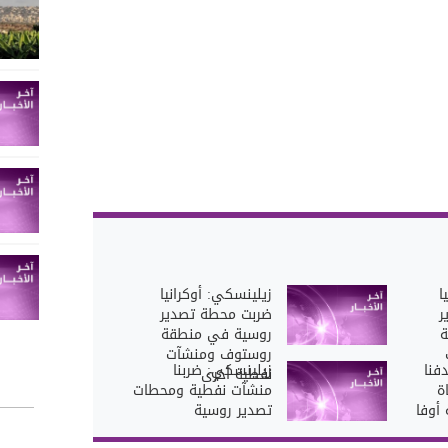
ا
زيلينسكي: أوكرانيا
ر
ضربت محطة تصدير
ة
روسية في منطقة
روستوف ومنشآت
فنا
زيلينسكي: ضربنا
نفطية أخرى
ة
منشآت نفطية ومحطات
أوفا
تصدير روسية