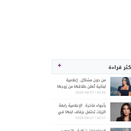
كثر قراءة
من دون مشاكل.. إعلامية
لبنانية تُعلن طلاقها من زوجها
رجل الأعمال
03:42 | 2026-08-07
بأجواء فاخرة.. الإعلامية رابعة
الزيات تحتفل بزفاف ابنها في
البترون (فيديو)
02:07 | 2026-08-07
المفاوضات شكلية.. التصعيد