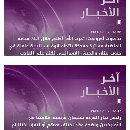
13:58 | 2026-08-07
يديعوت أحرونوت: "حزب الله" أطلق خلال الـ24 ساعة
الماضية مسيّرة مفخخة باتجاه قوة إسرائيلية عاملة في
جنوب لبنان والجيش الإسرائيلي تكتم على الحادث
13:47 | 2026-08-07
رئيس تيار المردة سليمان فرنجية: علاقتنا مع
الأميركيين واضحة وقد نختلف معهم أو نتفق لكننا لم