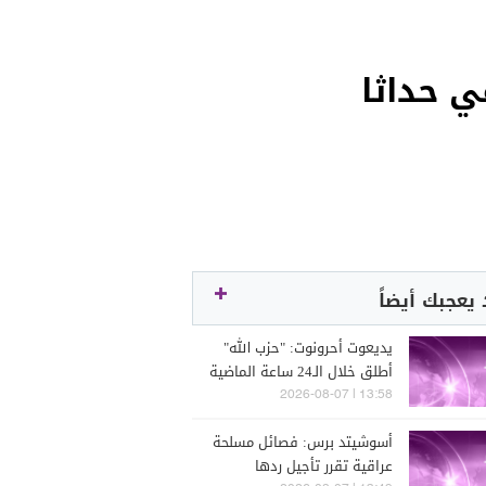
يعجبك أيضاً
يديعوت أحرونوت: "حزب الله"
أطلق خلال الـ24 ساعة الماضية
مسيّرة مفخخة باتجاه قوة
13:58 | 2026-08-07
إسرائيلية عاملة في جنوب
أسوشيتد برس: فصائل مسلحة
لبنان والجيش الإسرائيلي تكتم
عراقية تقرر تأجيل ردها
على الحادث