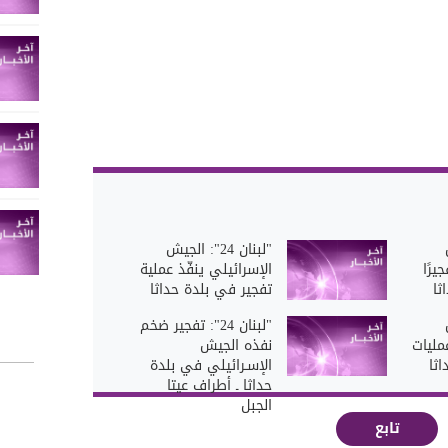
"لبنان 24": الجيش
يرًا
الإسرائيلي ينفّذ عملية
ثا
تفجير في بلدة حداثا
"لبنان 24": تفجير ضخم
مليات
نفذه الجيش
ثا
الإسـرائيلي في بلدة
حداثا ـ أطراف عيتا
الجبل
تابع