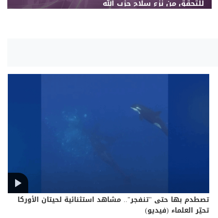
للتحقق من نزع سلاح حزب الله
تصطدم بها حتى "تنفجر".. مشاهد استثنائية لحيتان الأوركا
تحيّر العلماء (فيديو)