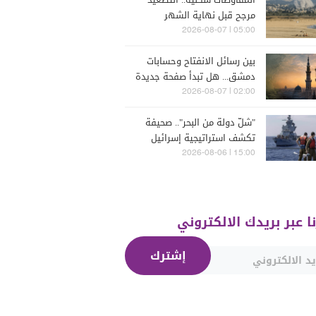
مرجح قبل نهاية الشهر
05:00 | 2026-08-07
بين رسائل الانفتاح وحسابات
دمشق... هل تبدأ صفحة جديدة
بين "حزب الله" وسوريا -
02:00 | 2026-08-07
الشرع؟
"شلّ دولة من البحر".. صحيفة
تكشف استراتيجية إسرائيل
البحرية الجديدة في مواجهة
15:00 | 2026-08-06
"حزب الله"
نا عبر بريدك الالكتروني
إشترك