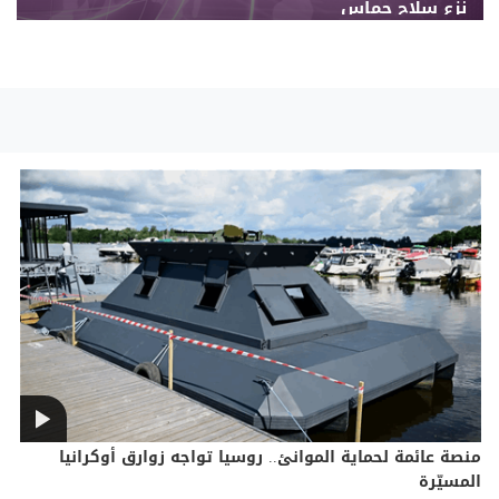
نزع سلاح حماس
منصة عائمة لحماية الموانئ.. روسيا تواجه زوارق أوكرانيا
المسيّرة