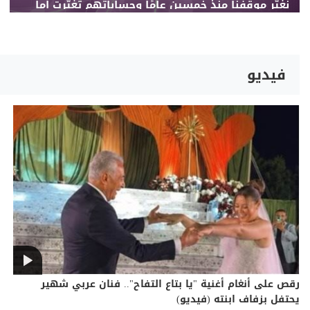
نغيّر موقفنا منذ خمسين عامًا وحساباتهم تغيّرت أما
نحن فلم نتغيّر كنتُ في السابق مرشحهم لكن مع
وصول السفير الجديد انقطعت العلاقة رغم أنه لا
يعرفنا (LBCI)
فيديو
رقص على أنغام أغنية "يا بتاع التفاح".. فنان عربي شهير
يحتفل بزفاف ابنته (فيديو)