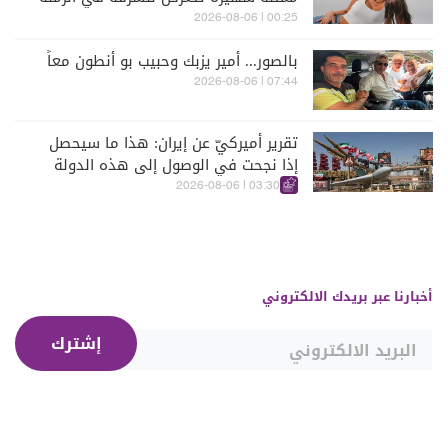
البيضاء (فيديو)
00:25 | 2026-08-06
بالصور... أمير يزبك وحبيب بو أنطون معاً
07:44 | 2026-08-06
تقرير أميركيّ عن إيران: هذا ما سيحصل
إذا نجحت في الوصول إلى هذه الدولة
الآسيويّة
03:30 | 2026-08-06
أخبارنا عبر بريدك الالكتروني
إشترك