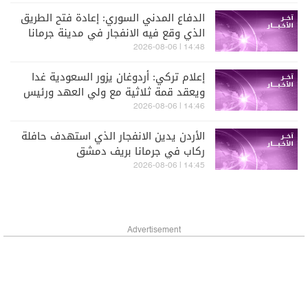
الدفاع المدني السوري: إعادة فتح الطريق
الذي وقع فيه الانفجار في مدينة جرمانا
أمام حركة السير بعد إزالة آثار الانفجار
14:48 | 2026-08-06
بالكامل
إعلام تركي: أردوغان يزور السعودية غدا
ويعقد قمة ثلاثية مع ولي العهد ورئيس
وزراء باكستان
14:46 | 2026-08-06
الأردن يدين الانفجار الذي استهدف حافلة
ركاب في جرمانا بريف دمشق
14:45 | 2026-08-06
Advertisement