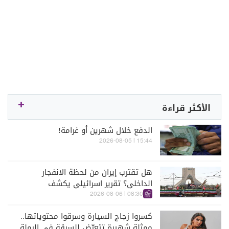
الأكثر قراءة
الدفع خلال شهرين أو غرامة!
15:44 | 2026-08-05
هل تقترب إيران من لحظة الانفجار
الداخلي؟ تقرير اسرائيلي يكشف
الكواليس
08:30 | 2026-08-06
كسروا زجاج السيارة وسرقوا محتوياتها..
ممثلة شهيرة تتعرّض للسرقة في الرملة