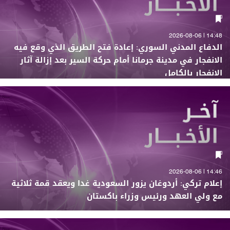
14:48 | 2026-08-06
الدفاع المدني السوري: إعادة فتح الطريق الذي وقع فيه
الانفجار في مدينة جرمانا أمام حركة السير بعد إزالة آثار
الانفجار بالكامل
14:46 | 2026-08-06
إعلام تركي: أردوغان يزور السعودية غدا ويعقد قمة ثلاثية
مع ولي العهد ورئيس وزراء باكستان