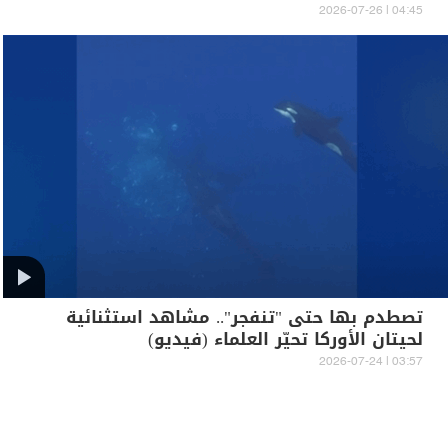
04:45 | 2026-07-26
تصطدم بها حتى "تنفجر".. مشاهد استثنائية
لحيتان الأوركا تحيّر العلماء (فيديو)
03:57 | 2026-07-24