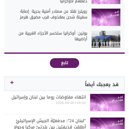
دعمهم لأوكرانيا
رويترز نقلا عن مصادر أمنية بحرية: إصابة
سفينة شحن بمقذوف قرب مضيق هرمز
بوتين: أوكرانيا ستخسر الأجزاء الغربية من
أراضيها
تابع
قد يعجبك أيضاً
انتهاء مفاوضات روما بين لبنان وإسرائيل
09:02 | 2026-08-06
"لبنان 24": مدفعيّة الجيش الإسرائيليّ
أطلقت قذيفتين بين بلدتيّ مركبا وحولا