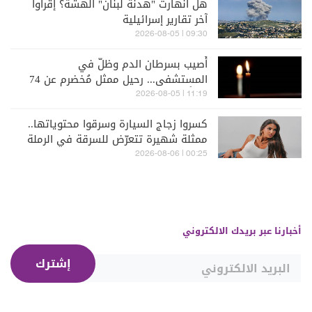
هل انهارت "هدنة لبنان" الهشة؟ إقرأوا
آخر تقارير إسرائيلية
09:30 | 2026-08-05
أُصيب بسرطان الدم وظلّ في
المستشفى... رحيل ممثل مُخضرم عن 74
عاماً
11:19 | 2026-08-05
كسروا زجاج السيارة وسرقوا محتوياتها..
ممثلة شهيرة تتعرّض للسرقة في الرملة
البيضاء (فيديو)
00:25 | 2026-08-06
أخبارنا عبر بريدك الالكتروني
إشترك