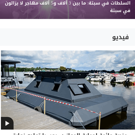
السلطات في سبتة: ما بين 3 آلاف و5 آلاف مهاجر لا يزالون
في سبتة
فيديو