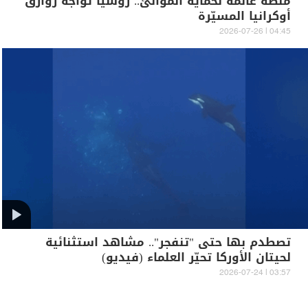
منصة عائمة لحماية الموانئ.. روسيا تواجه زوارق
أوكرانيا المسيّرة
04:45 | 2026-07-26
تصطدم بها حتى "تنفجر".. مشاهد استثنائية
لحيتان الأوركا تحيّر العلماء (فيديو)
03:57 | 2026-07-24