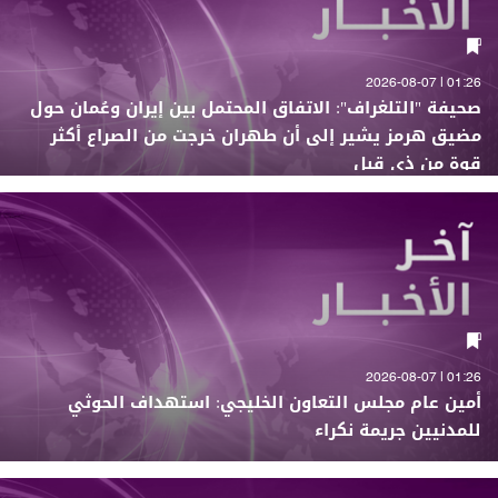
01:26 | 2026-08-07
صحيفة "التلغراف": الاتفاق المحتمل بين إيران وعُمان حول
مضيق هرمز يشير إلى أن طهران خرجت من الصراع أكثر
قوة من ذي قبل
01:26 | 2026-08-07
أمين عام مجلس التعاون الخليجي: استهداف الحوثي
للمدنيين جريمة نكراء