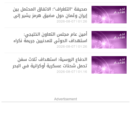
صحيفة "التلغراف": الاتفاق المحتمل بين
إيران وعُمان حول مضيق هرمز يشير إلى
أن طهران خرجت من الصراع أكثر قوة من
01:26 | 2026-08-07
ذي قبل
أمين عام مجلس التعاون الخليجي:
استهداف الحوثي للمدنيين جريمة نكراء
01:26 | 2026-08-07
الدفاع الروسية: استهداف ثلاث سفن
تحمل شحنات عسكرية أوكرانية في البحر
الأسود
01:16 | 2026-08-07
Advertisement