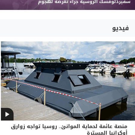
سفيردلوفسك الروسية جراء تعرضه لهجوم
فيديو
منصة عائمة لحماية الموانئ.. روسيا تواجه زوارق
أوكرانيا المسيّرة