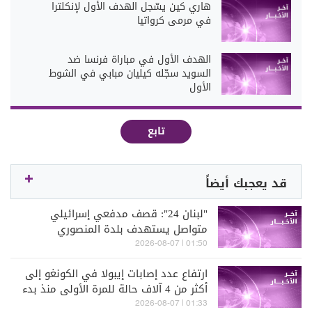
هاري كين يسّجل الهدف الأول لإنكلترا
في مرمى كرواتيا
الهدف الأول في مباراة فرنسا ضد
السويد سجّله كيليان مبابي في الشوط
الأول
تابع
قد يعجبك أيضاً
"لبنان 24": قصف مدفعي إسرائيلي
متواصل يستهدف بلدة المنصوري
01:50 | 2026-08-07
ارتفاع عدد إصابات إيبولا في الكونغو إلى
أكثر من 4 آلاف حالة للمرة الأولى منذ بدء
تفشي الوباء (سكاي نيوز)
01:33 | 2026-08-07