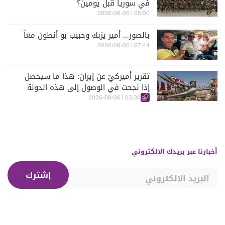
في سوريا قبل يومين؟
08:00 | 2026-08-06
بالصور... أمير يزبك وحبيب بو أنطون معاً
07:44 | 2026-08-06
تقرير أميركيّ عن إيران: هذا ما سيحصل
إذا نجحت في الوصول إلى هذه الدولة
الآسيويّة
03:30 | 2026-08-06
أخبارنا عبر بريدك الالكتروني
إشترك