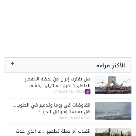
الأكثر قراءة
هل تقترب إيران من لحظة الانفجار
الداخلي؟ تقرير اسرائيلي يكشف
الكواليس
08:30 | 2026-08-06
مُفاوضات في روما وتدمير في الجنوب...
هل تستعدّ إسرائيل للحرب؟
07:00 | 2026-08-06
إنقلاب أم حملة تطهير... ما الذي حدث