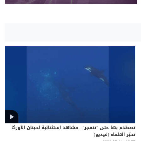
تصطدم بها حتى "تنفجر".. مشاهد استثنائية لحيتان الأوركا
تحيّر العلماء (فيديو)