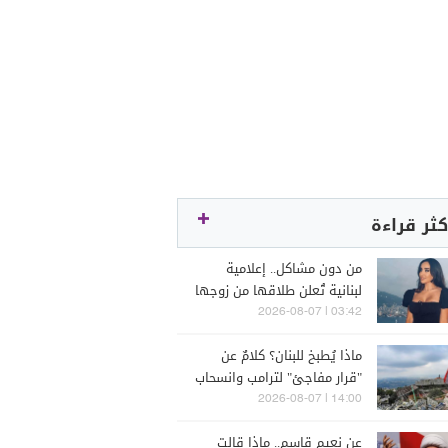
كثر قراءة
من دون مشاكل.. إعلامية
لبنانية تُعلن طلاقها من زوجها
رجل الأعمال
03:42 | 2026-08-07
ماذا يُطبخ للبنان؟ كلامٌ عن
"قرار مفاجئ" لترامب وانسحاب
إسرائيل
14:00 | 2026-08-07
عن نعيم قاسم.. ماذا قالت