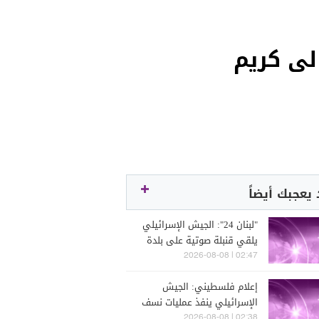
لى كريم
يعجبك أيضاً
"لبنان 24": الجيش الإسرائيلي
يلقي قنبلة صوتية على بلدة
الحنية
02:47 | 2026-08-08
إعلام فلسطيني: الجيش
الإسرائيلي ينفذ عمليات نسف
قرب الخط الأصفر جنوبي خان
02:38 | 2026-08-08