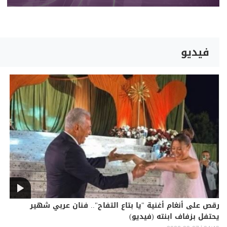
فيديو
رقص على أنغام أغنية "يا بتاع التفاح".. فنان عربي شهير
يحتفل بزفاف ابنته (فيديو)