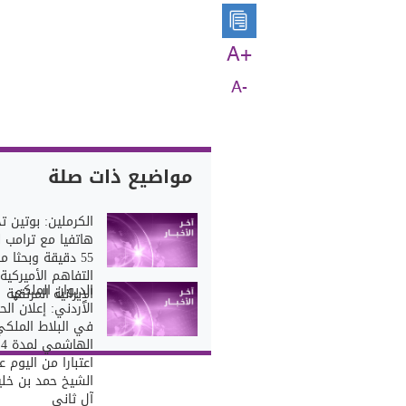
A+
A-
مواضيع ذات صلة
الكرملين: بوتين ت
هاتفيا مع ترامب 
55 دقيقة وبحثا م
التفاهم الأميركية
الديوان الملكي
الإيرانية المرتقبة
الأردني: إعلان الح
في البلاط الملك
ا
اعتبارا من اليوم 
الشيخ حمد بن خلي
آل ثاني