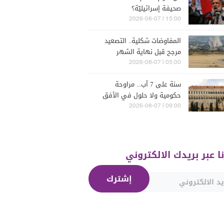
صحيفة إسرائيليّة؟
15:00 | 2026-08-07
المفاوضات شكلية.. التصعيد
مرجح قبل نهاية الشهر
05:00 | 2026-08-07
سنة على 7 آب... مراوحة
حكومية ولا حلول في الأفق
المنظور
09:00 | 2026-08-07
نا عبر بريدك الالكتروني
إشترك