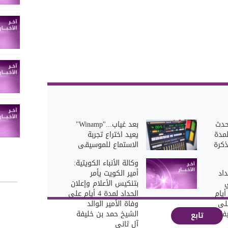
حدث
بعد غياب..."Winamp"
لمدة
يعيد اختراع تجربة
ذكرة
الاستماع للموسيقى
وكالة الأنباء الكويتية:
داد
أمير الكويت يأمر
ي
بتنكيس الأعلام وإعلان
لهاشمي لمدة 4 أيام
الحداد لمدة 4 أيام على
على
وفاة الأمير الوالد
فة
الشيخ حمد بن خليفة
تابع
آل ثاني