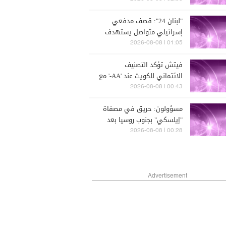
يونس بقطاع غزة
"لبنان 24": قصف مدفعي
إسرائيلي متواصل يستهدف
حي الجامعات في كفررمان
01:05 | 2026-08-08
فيتش تؤكد التصنيف
الائتماني للكويت عند 'AA-' مع
نظرة مستقبلية مستقرة
00:43 | 2026-08-08
مسؤولون: حريق في مصفاة
"إيلسكي" بجنوب روسيا بعد
هجوم بطائرة مسيّرة
00:28 | 2026-08-08
Advertisement