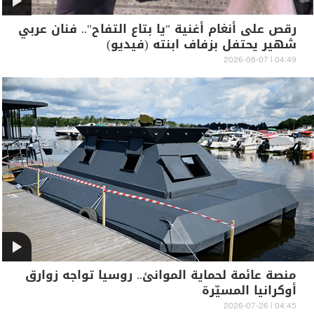
رقص على أنغام أغنية "يا بتاع التفاح".. فنان عربي
شهير يحتفل بزفاف ابنته (فيديو)
04:49 | 2026-08-07
منصة عائمة لحماية الموانئ.. روسيا تواجه زوارق
أوكرانيا المسيّرة
04:45 | 2026-07-26