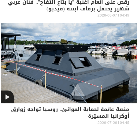
رقص على أنغام أغنية "يا بتاع التفاح".. فنان عربي
شهير يحتفل بزفاف ابنته (فيديو)
04:49 | 2026-08-07
منصة عائمة لحماية الموانئ.. روسيا تواجه زوارق
أوكرانيا المسيّرة
04:45 | 2026-07-26