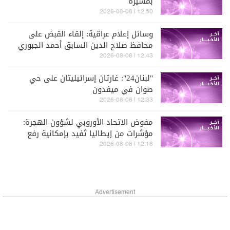
بمسيّرة
12:50 | 2026-08-08
وسائل إعلام عراقية: إلقاء القبض على
محافظ صلاح الدين السابق أحمد الجبوري
بتهم فساد
12:43 | 2026-08-08
"لبنان24": غارتان إسرائيليتان على حي
صوان في ميفدون
12:33 | 2026-08-08
مفوض الاتحاد الأوروبي لشؤون الهجرة:
مؤشرات من إيطاليا تُفيد بإمكانية رفع
القيود على الحدود مع إسبانيا قريبا
12:18 | 2026-08-08
Advertisement