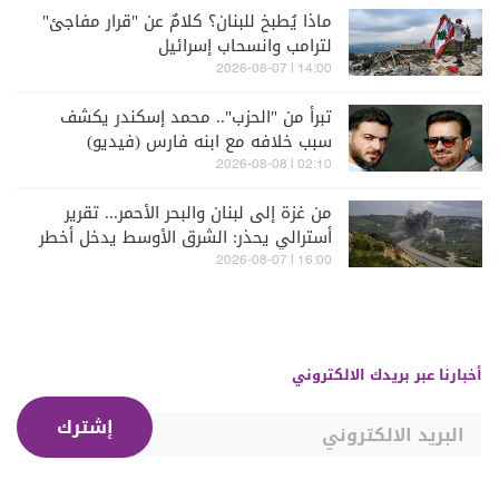
ماذا يُطبخ للبنان؟ كلامٌ عن "قرار مفاجئ"
لترامب وانسحاب إسرائيل
14:00 | 2026-08-07
تبرأ من "الحزب".. محمد إسكندر يكشف
سبب خلافه مع ابنه فارس (فيديو)
02:10 | 2026-08-08
من غزة إلى لبنان والبحر الأحمر... تقرير
أسترالي يحذر: الشرق الأوسط يدخل أخطر
مراحله
16:00 | 2026-08-07
أخبارنا عبر بريدك الالكتروني
إشترك