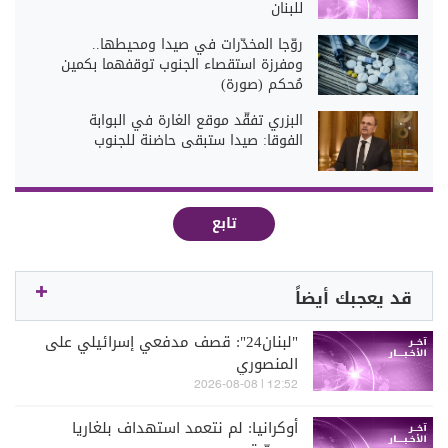
للبنان
روّجا المخدّرات في صيدا ومحيطها..
ومفرزة استقصاء الجنوب توقفهما بكمين
مُحكم (صورة)
البزري تفقّد موقع الغارة في البوابة
الفوقا: صيدا ستبقى حاضنة للجنوب
تابع
قد يعجبك أيضاً
"لبنان24": قصف مدفعي إسرائيلي على
المنصوري
12:52 | 2026-08-08
أوكرانيا: لم نتعمد استهداف بلغاريا