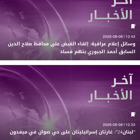
12:43 | 2026-08-08
وسائل إعلام عراقية: إلقاء القبض على محافظ صلاح الدين
السابق أحمد الجبوري بتهم فساد
12:33 | 2026-08-08
"لبنان24": غارتان إسرائيليتان على حي صوان في ميفدون