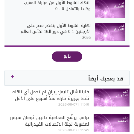
انتهاء الشوط الأول من مباراة المغرب
وكندا بالتعادل 0 - 0
نهاية الشوط الأول بتقدم مصر على
الأرجنتين 1-0 في دور الـ16 لكأس العالم
2026
تابع
قد يعجبك أيضاً
فاينانشال تايمز: إيران لم تحمل أي ناقلة
نفط بجزيرة خارك منذ أسبوع على الأقل
11:46 | 2026-08-07
ترامب يرشّح المحامية دانييل ثومان سيفرز
لعضوية لجنة الاتصالات الفيدرالية
الأميركية
11:45 | 2026-08-07