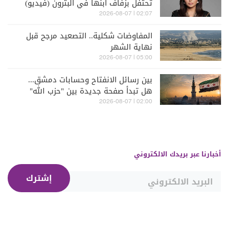
تحتفل بزفاف ابنها في البترون (فيديو)
02:07 | 2026-08-07
المفاوضات شكلية.. التصعيد مرجح قبل
نهاية الشهر
05:00 | 2026-08-07
بين رسائل الانفتاح وحسابات دمشق...
هل تبدأ صفحة جديدة بين "حزب الله"
وسوريا - الشرع؟
02:00 | 2026-08-07
أخبارنا عبر بريدك الالكتروني
إشترك