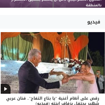
بالمنطقة
فيديو
رقص على أنغام أغنية "يا بتاع التفاح".. فنان عربي
شهير يحتفل بزفاف ابنته (فيديو)