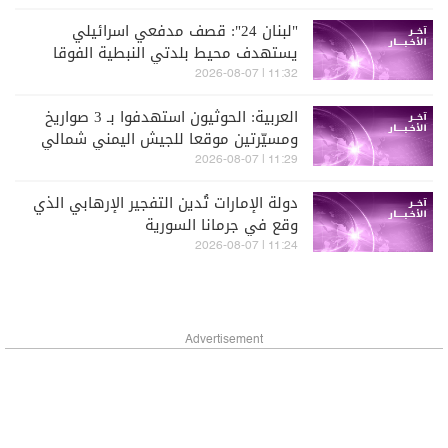
"لبنان 24": قصف مدفعي اسرائيلي
يستهدف محيط بلدتي النبطية الفوقا
كفرتبنيت ومنطقة علي الطاهر
11:32 | 2026-08-07
العربية: الحوثيون استهدفوا بـ 3 صواريخ
ومسيّرتين موقعا للجيش اليمني شمالي
مأرب
11:29 | 2026-08-07
دولة الإمارات تُدين التفجير الإرهابي الذي
وقع في جرمانا السورية
11:24 | 2026-08-07
Advertisement