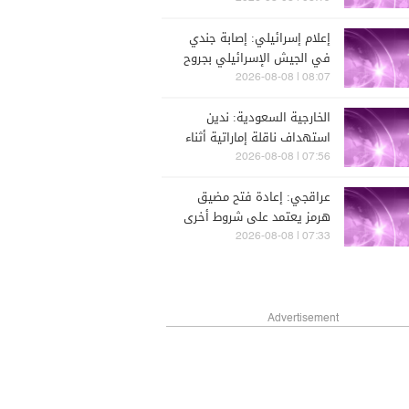
مختلفة لفعل ذلك
إعلام إسرائيلي: إصابة جندي
في الجيش الإسرائيلي بجروح
متوسطة جراء حادث عملياتي
08:07 | 2026-08-08
في جنوب لبنان
الخارجية السعودية: ندين
استهداف ناقلة إماراتية أثناء
عبورها مضيق هرمز ونحمل
07:56 | 2026-08-08
إيران عواقب الاعتداءات
عراقجي: إعادة فتح مضيق
الغاشمة
هرمز يعتمد على شروط أخرى
بينها التعويض عن انتهاكات
07:33 | 2026-08-08
واشنطن لمذكرة تفاهم إسلام
آباد
Advertisement