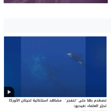
تصطدم بها حتى "تنفجر".. مشاهد استثنائية لحيتان الأوركا
تحيّر العلماء (فيديو)