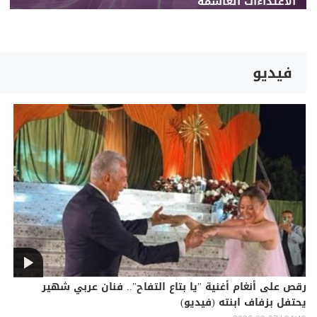
الاعتداءات الغاشمة
فيديو
رقص على أنغام أغنية "يا بتاع التفاح".. فنان عربي شهير
يحتفل بزفاف ابنته (فيديو)