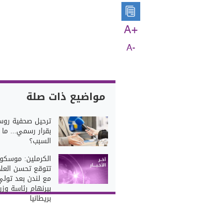
A+
A-
مواضيع ذات صلة
ترحيل صحفية روس
بقرار رسمي... ما
السبب؟
الكرملين: موسكو 
تتوقع تحسن العلا
مع لندن بعد تولي
بيرنهام رئاسة وزرا
بريطانيا