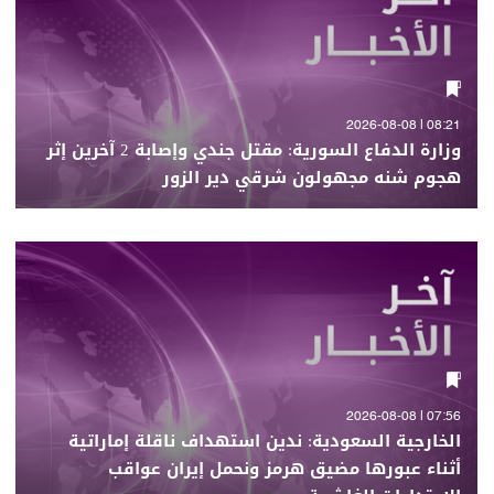
08:21 | 2026-08-08
وزارة الدفاع السورية: مقتل جندي وإصابة 2 آخرين إثر
هجوم شنه مجهولون شرقي دير الزور
07:56 | 2026-08-08
الخارجية السعودية: ندين استهداف ناقلة إماراتية
أثناء عبورها مضيق هرمز ونحمل إيران عواقب