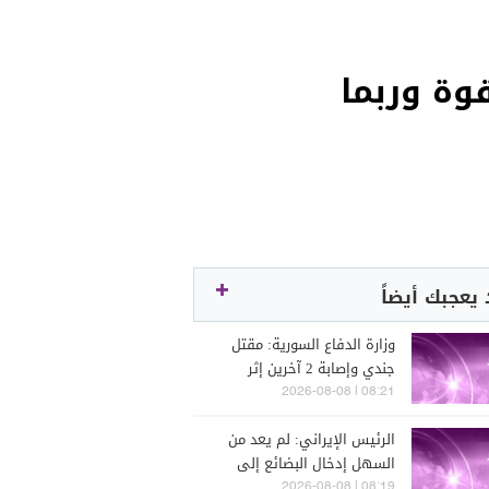
قوة وربما
يعجبك أيضاً
وزارة الدفاع السورية: مقتل
جندي وإصابة 2 آخرين إثر
هجوم شنه مجهولون شرقي
08:21 | 2026-08-08
دير الزور
الرئيس الإيراني: لم يعد من
السهل إدخال البضائع إلى
البلاد ويجب أن نسلك طرقا
08:19 | 2026-08-08