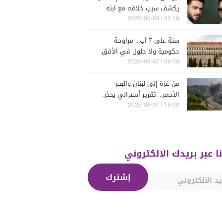
يكشف سبب خلافه مع ابنه
فارس (فيديو)
02:10 | 2026-08-08
سنة على 7 آب... مراوحة
حكومية ولا حلول في الأفق
المنظور
09:00 | 2026-08-07
من غزة إلى لبنان والبحر
الأحمر... تقرير أسترالي يحذر:
الشرق الأوسط يدخل أخطر
16:00 | 2026-08-07
مراحله
نا عبر بريدك الالكتروني
إشترك