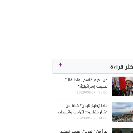
كثر قراءة
عن نعيم قاسم.. ماذا قالت
صحيفة إسرائيليّة؟
15:00 | 2026-08-07
ماذا يُطبخ للبنان؟ كلامٌ عن
"قرار مفاجئ" لترامب وانسحاب
إسرائيل
14:00 | 2026-08-07
تبرأ من "الحزب".. محمد إسكندر