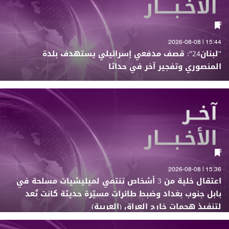
15:44 | 2026-08-08
"لبنان24": قصف مدفعي إسرائيلي يستهدف بلدة
المنصوري وتفجير آخر في حداثا
15:36 | 2026-08-08
اعتقال خلية من 3 أشخاص تنتمي لميليشيات مسلحة في
بابل جنوب بغداد وضبط طائرات مسيّرة حديثة كانت تُعد
لتنفيذ هجمات خارج العراق (العربية)