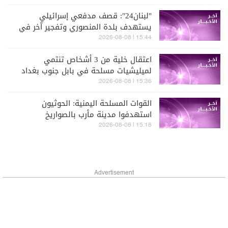
"لبنان24": قصف مدفعي إسرائيلي
يستهدف بلدة المنصوري وتفجير آخر في
حداثا
15:44 | 2026-08-08
اعتقال خلية من 3 أشخاص تنتمي
لميليشيات مسلحة في بابل جنوب بغداد
وضبط طائرات مسيّرة حديثة كانت تُعد
15:36 | 2026-08-08
لتنفيذ هجمات خارج العراق (العربية)
القوات المسلحة اليمنية: الحوثيون
استهدفوا مدينة مأرب بالصواريخ
15:18 | 2026-08-08
Advertisement