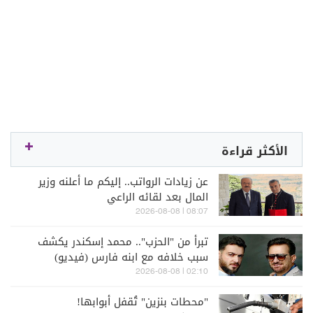
الأكثر قراءة
عن زيادات الرواتب.. إليكم ما أعلنه وزير
المال بعد لقائه الراعي
08:07 | 2026-08-08
تبرأ من "الحزب".. محمد إسكندر يكشف
سبب خلافه مع ابنه فارس (فيديو)
02:10 | 2026-08-08
"محطات بنزين" تُقفل أبوابها!