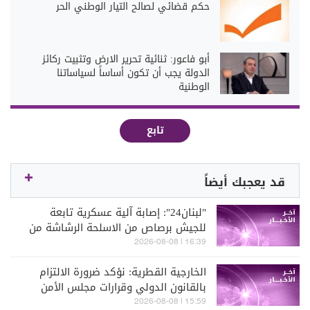
حكم قضائي لصالح التيار الوطني الحر
أبو فاعور: ثنائية تحرير الارض وتثبيت ركائز
الدولة يجب أن تكون أساساً لسياساتنا
الوطنية
تابع
قد يعجبك أيضاً
"لبنان24": إصابة آلية عسكرية تابعة
للجيش برصاص من الاسلحة الرشاشة من
قبل الجيش الإسرائيلي عند مثلث الخيام-
16:39 | 2026-08-08
دبين-الحمام
الخارجية القطرية: نؤكد ضرورة الالتزام
بالقانون الدولي وقرارات مجلس الأمن
ورفض ما يهدد الأمن وحرية الملاحة
15:59 | 2026-08-08