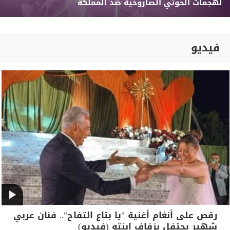
لهجمات الحوثي الصاروخية ضد المملكة
فيديو
رقص على أنغام أغنية "يا بتاع التفاح".. فنان عربي
شهير يحتفل بزفاف ابنته (فيديو)