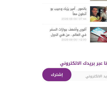
بالصور... أمير يزبك وحبيب بو
أنطون معاً
07:44 | 2026-08-06
أقوى وأضعف جوازات السفر
في العالم... من هي الدول
التي تصدّرت الترتيب؟
12:00 | 2026-08-06
نا عبر بريدك الالكتروني
إشترك