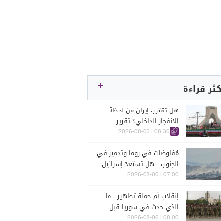
كثر قراءة
هل تقترب إيران من لحظة
الانفجار الداخلي؟ تقرير
اسرائيلي يكشف الكواليس
08:30 | 2026-08-06
مُفاوضات في روما وتدمير في
الجنوب... هل تستعدّ إسرائيل
للحرب؟
07:00 | 2026-08-06
إنقلاب أم حملة تطهير... ما
الذي حدث في سوريا قبل
يومين؟
08:00 | 2026-08-06