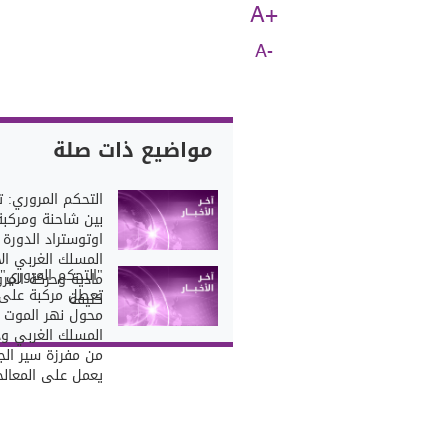
A+
A-
مواضيع ذات صلة
التحكم المروري: 
بين شاحنة ومركب
اوتوستراد الدورة
المسلك الغربي الا
"التحكم المروري":
مادية وحركة المرو
تعطل مركبة على
كثيفة
محول نهر الموت
المسلك الغربي ود
من مفرزة سير الج
يعمل على المعالج