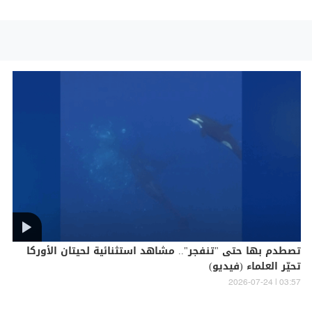
تصطدم بها حتى "تنفجر".. مشاهد استثنائية لحيتان الأوركا
تحيّر العلماء (فيديو)
03:57 | 2026-07-24