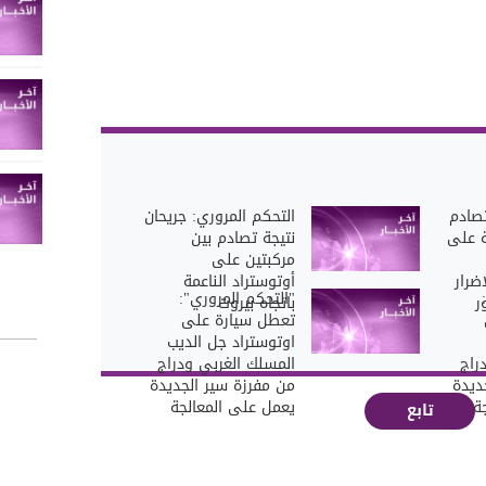
تصادم
التحكم المروري: جريحان
ة على
نتيجة تصادم بين
مركبتين على
ضرار
أوتوستراد الناعمة
"التحكم المروري":
ر
باتجاه بيروت
تعطل سيارة على
اوتوستراد جل الديب
راج
المسلك الغربي ودراج
ديدة
من مفرزة سير الجديدة
ة
يعمل على المعالجة
تابع