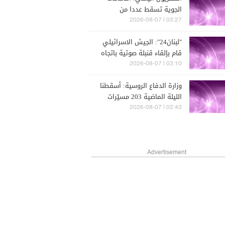
الجوية تسقط عددا من
الطائرات المسيّرة التي
03:27 | 2026-08-07
أطلقتها جماعة الحوثي فوق
"لبنان24": الجيش الاسرائيلي
مأرب
قام بإلقاء قنبلة صوتية باتجاه
المنصوري
03:10 | 2026-08-07
وزارة الدفاع الروسية: أسقطنا
الليلة الماضية 203 مسيّرات
أوكرانية
02:43 | 2026-08-07
Advertisement