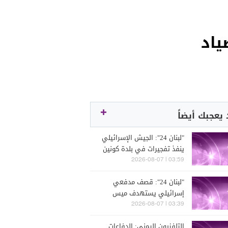
ياد
يعجبك أيضاً
"لبنان 24": الجيش الإسرائيلي
ينفذ تفجيرات في بلدة كونين
ما تسبب باندلاع حرائق
03:59 | 2026-08-07
"لبنان 24": قصف مدفعي
إسرائيلي يستهدف ميس
الجبل
03:39 | 2026-08-07
التلفزيون اليمني: الدفاعات