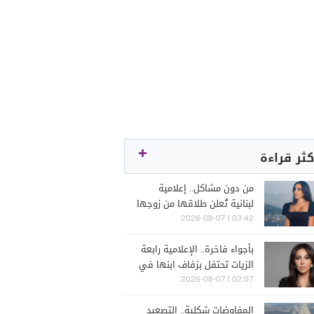
كثر قراءة
من دون مشاكل.. إعلامية
لبنانية تُعلن طلاقها من زوجها
رجل الأعمال
03:42 | 2026-08-07
بأجواء فاخرة.. الإعلامية رابعة
الزيات تحتفل بزفاف ابنها في
البترون (فيديو)
02:07 | 2026-08-07
المفاوضات شكلية.. التصعيد