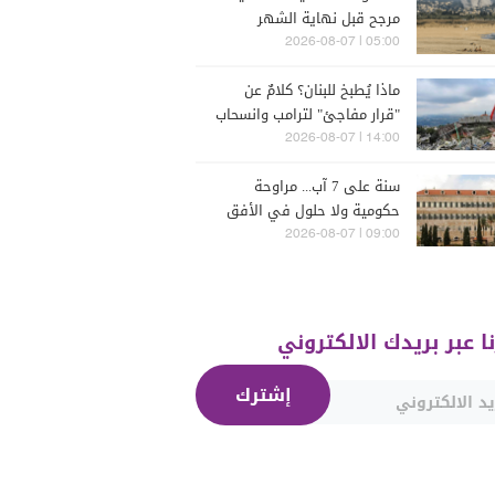
مرجح قبل نهاية الشهر
05:00 | 2026-08-07
ماذا يُطبخ للبنان؟ كلامٌ عن
"قرار مفاجئ" لترامب وانسحاب
إسرائيل
14:00 | 2026-08-07
سنة على 7 آب... مراوحة
حكومية ولا حلول في الأفق
المنظور
09:00 | 2026-08-07
نا عبر بريدك الالكتروني
إشترك