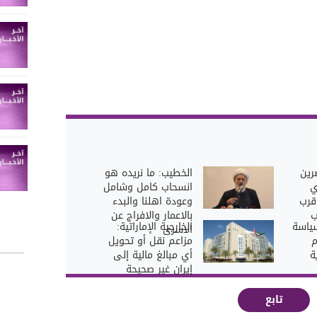
رين
الخطيب: ما نريده هو
ي
انسحاب كامل وشامل
قرب
وعودة اهلنا والبدء
ب
بالاعمار والافراج عن
سياسة
الخارجية الإماراتية:
الاسرى
م
مزاعم نقل أو تحويل
ة
أي مبالغ مالية إلى
إيران غير صحيحة
تابع