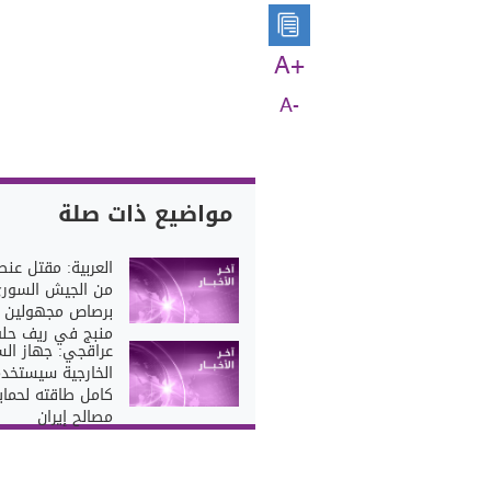
A+
A-
مواضيع ذات صلة
العربية: مقتل عنص
من الجيش السور
برصاص مجهولين 
منبج في ريف حل
عراقجي: جهاز ال
الخارجية سيستخد
كامل طاقته لحماي
مصالح إيران