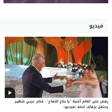
فيديو
رقص على أنغام أغنية "يا بتاع التفاح".. فنان عربي شهير
يحتفل بزفاف ابنته (فيديو)