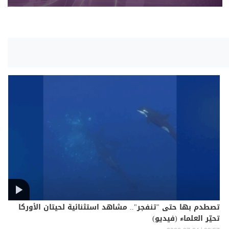
تصطدم بها حتى "تنفجر".. مشاهد استثنائية لحيتان الأوركا
تحيّر العلماء (فيديو)