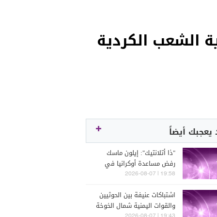
ية الشعب الكردية
يعجبك أيضاً
"ذا أتلانتيك": إيلون ماسك
رفض مساعدة أوكرانيا في
توجيه ضربات ضد روسيا
19:58 | 2026-08-07
اشتباكات عنيفة بين الحوثيين
والقوات اليمنية شمال الخوخة
غربي اليمن
19:43 | 2026-08-07