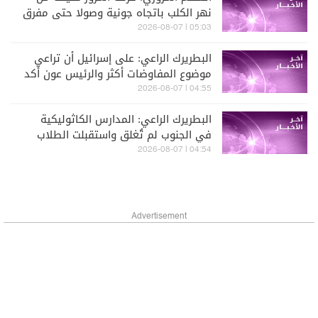
نهر الكلب باتجاه جونية وصولا حتى مفرق
غزير
05:03 | 2026-08-07
البطريرك الراعي: على إسرائيل أن تراعي
موضوع المفاوضات أكثر والرئيس عون أكد
لي أن المفاوضات في روما جيدة
04:55 | 2026-08-07
البطريرك الراعي: المدارس الكاثوليكية
في الجنوب لم تُغلق واستقبلت الطلاب
وتُعالج حاليا وضع الأقساط ونحن مع أهل
04:54 | 2026-08-07
الجنوب ونطالب بعودتهم وبإعادة الإعمار
Advertisement