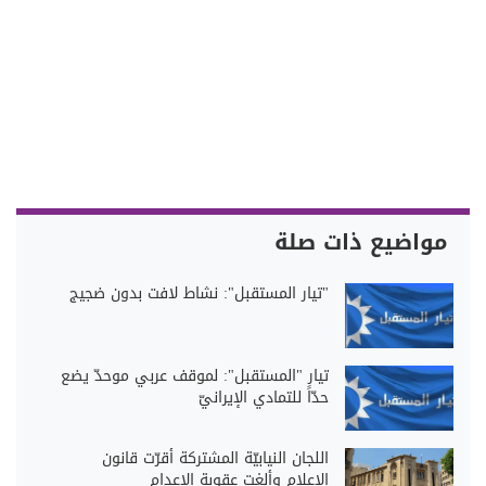
مواضيع ذات صلة
"تيار المستقبل": نشاط لافت بدون ضجيج
تيار "المستقبل": لموقف عربي موحدّ يضع
حدّاً للتمادي الإيرانيّ
اللجان النيابيّة المشتركة أقرّت قانون
الإعلام وألغت عقوبة الإعدام