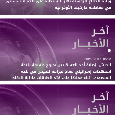
وزارة الدفاع الروسية تعلن السيطرة على بلدة أنيششيني
في مقاطعة خاركيف الأوكرانية
05:28 | 2026-08-07
الجيش: إصابة أحد العسكريين بجروح طفيفة نتيجة
استهداف إسرائيلي معادٍ لجرافة للجيش في بلدة
المنصوري أثناء عملها على فتح الطرقات وإزالة الركام