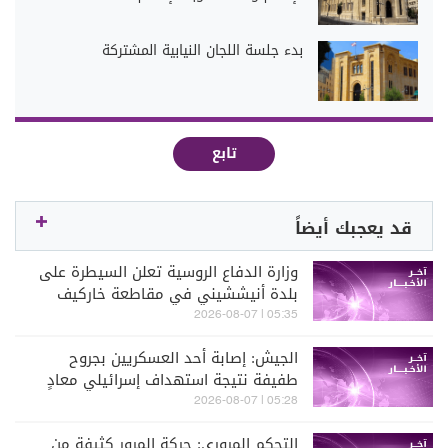
بدء جلسة اللجان النيابية المشتركة
تابع
قد يعجبك أيضاً
وزارة الدفاع الروسية تعلن السيطرة على
بلدة أنيششيني في مقاطعة خاركيف
الأوكرانية
05:35 | 2026-08-07
الجيش: إصابة أحد العسكريين بجروح
طفيفة نتيجة استهداف إسرائيلي معادٍ
لجرافة للجيش في بلدة المنصوري أثناء
05:28 | 2026-08-07
عملها على فتح الطرقات وإزالة الركام
التحكم المروري: حركة المرور كثيفة من