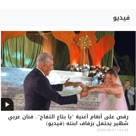
فيديو
رقص على أنغام أغنية "يا بتاع التفاح".. فنان عربي
شهير يحتفل بزفاف ابنته (فيديو)
04:49 | 2026-08-07