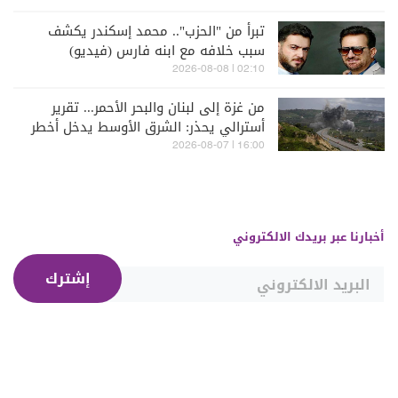
تبرأ من "الحزب".. محمد إسكندر يكشف
سبب خلافه مع ابنه فارس (فيديو)
02:10 | 2026-08-08
من غزة إلى لبنان والبحر الأحمر... تقرير
أسترالي يحذر: الشرق الأوسط يدخل أخطر
مراحله
16:00 | 2026-08-07
أخبارنا عبر بريدك الالكتروني
إشترك