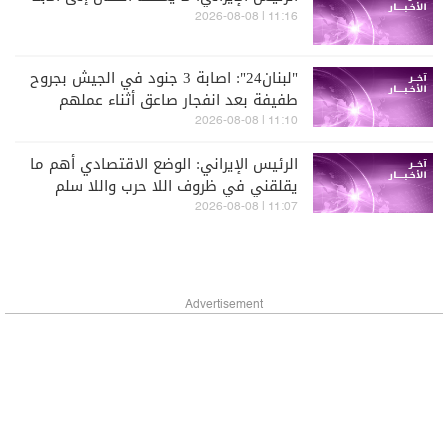
11:16 | 2026-08-08
"لبنان24": اصابة 3 جنود في الجيش بجروح
طفيفة بعد انفجار صاعق أثناء عملهم
على تفكيك ذخائر في بلدة زوطر الغربية
11:10 | 2026-08-08
الرئيس الإيراني: الوضع الاقتصادي أهم ما
يقلقني في ظروف اللا حرب واللا سلم
11:07 | 2026-08-08
Advertisement