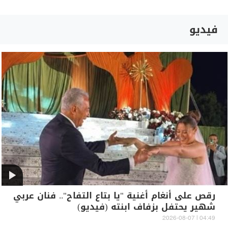
فيديو
رقص على أنغام أغنية "يا بتاع التفاح".. فنان عربي
شهير يحتفل بزفاف ابنته (فيديو)
04:49 | 2026-08-07