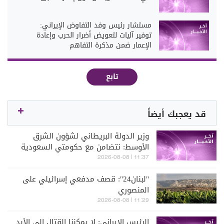
مستشار رئيس وفد التفاوض الإيراني:
توفير آليات لتعويض أضرار الحرب وإعادة
الإعمار ضمن مذكرة التفاهم
تابع
قد يعجبك أيضاً
وزير الدولة البريطاني لشؤون الشرق
الأوسط: نتضامن مع حكومتي السعودية
واليمن في مواجهة الحوثيين
11:37 | 2026-08-08
"لبنان24": قصف مدفعي إسرائيلي على
المنصوري
11:29 | 2026-08-08
الرئيس الإيراني: لا يمكننا القتال إلى الأبد