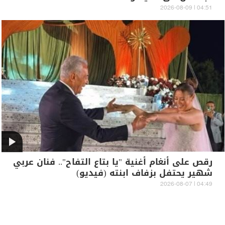
04:51 | 2026-08-09
رقص على أنغام أغنية "يا بتاع التفاح".. فنان عربي
شهير يحتفل بزفاف ابنته (فيديو)
04:49 | 2026-08-07