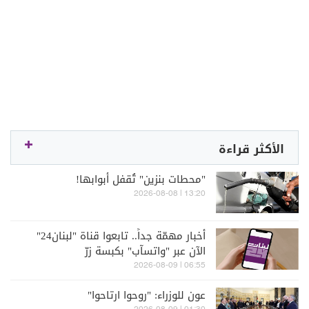
الأكثر قراءة
"محطات بنزين" تُقفل أبوابها!
13:20 | 2026-08-08
أخبار مهمّة جداً.. تابعوا قناة "لبنان24"
الآن عبر "واتسآب" بكبسة زرّ
06:55 | 2026-08-09
عون للوزراء: "روحوا ارتاحوا"