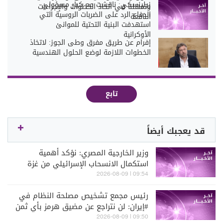
زيلينسكي: ناقشت مع كبار مسؤولي
وتمهلنا في اتخاذ الخطوات والإجراءات
الدفاع الرد على الضربات الروسية التي
النافعة
استهدفت البنية التحتية للموانئ
الأوكرانية
إفرام عن طريق مفرق وطى الجوز: لاتخاذ
الخطوات اللازمة لوضع الحلول الهندسية
تابع
قد يعجبك أيضاً
وزير الخارجية المصري: نؤكد أهمية
استكمال الانسحاب الإسرائيلي من غزة
للانتقال إلى المرحلة الثانية من الاتفاق
09:54 | 2026-08-09
رئيس مجمع تشخيص مصلحة النظام في
#إيران: لن نتراجع عن مضيق هرمز بأي ثمن
والمضيق لن يعود إلى الحالة السابقة
09:50 | 2026-08-09