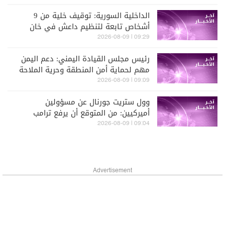
الداخلية السورية: توقيف خلية من 9
أشخاص تابعة لتنظيم داعش في خان
أرنبة في ريف القنيطرة
09:29 | 2026-08-09
رئيس مجلس القيادة اليمني: دعم اليمن
مهم لحماية أمن المنطقة وحرية الملاحة
الدولية ومكافحة الإرهاب
09:09 | 2026-08-09
وول ستريت جورنال عن مسؤولين
أميركيين: من المتوقع أن يرفع ترامب
الحصار البحري عن إيران إن أعادت فتح
09:04 | 2026-08-09
هرمز بالكامل
Advertisement