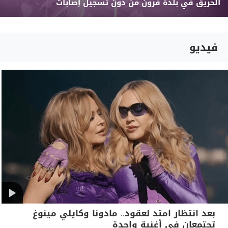
الحريق في بلدة فرون من دون تسجيل إصابات
فيديو
بعد انتظار امتد لعقود.. مادونا وكايلي مينوغ
تجتمعان في أغنية واحدة