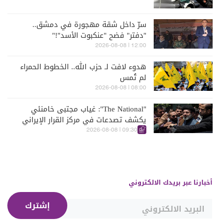
سرّ داخل شقة مهجورة في دمشق..
"دفتر" فضح "عنكبوت الأسد"!"
12:00 | 2026-08-08
هدوء لافت لـ حزب الله.. الخطوط الحمراء
لم تُمس
08:00 | 2026-08-08
"The National": غياب مجتبى خامنئي
يكشف تصدعات في مركز القرار الإيراني
09:30 | 2026-08-08
أخبارنا عبر بريدك الالكتروني
إشترك