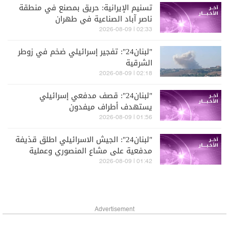
تسنيم الإيرانية: حريق بمصنع في منطقة
ناصر آباد الصناعية في طهران
02:33 | 2026-08-09
"لبنان24": تفجير إسرائيلي ضخم في زوطر
الشرقية
02:18 | 2026-08-09
"لبنان24": قصف مدفعي إسرائيلي
يستهدف أطراف ميفدون
01:56 | 2026-08-09
"لبنان24": الجيش الاسرائيلي اطلق قذيفة
مدفعية على مشاع المنصوري وعملية
تمشيط باتجاه حداثا
01:42 | 2026-08-09
Advertisement