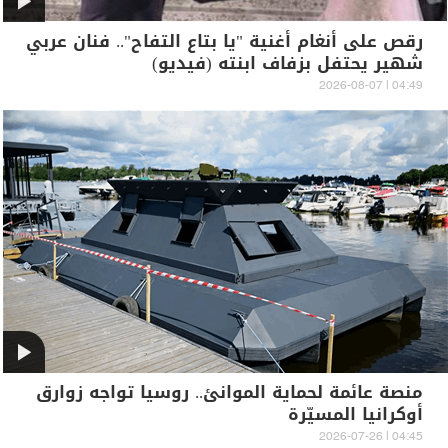
رقص على أنغام أغنية "يا بتاع التفاح".. فنان عربي
شهير يحتفل بزفاف ابنته (فيديو)
04:49 | 2026-08-07
منصة عائمة لحماية الموانئ.. روسيا تواجه زوارق
أوكرانيا المسيّرة
04:45 | 2026-07-26