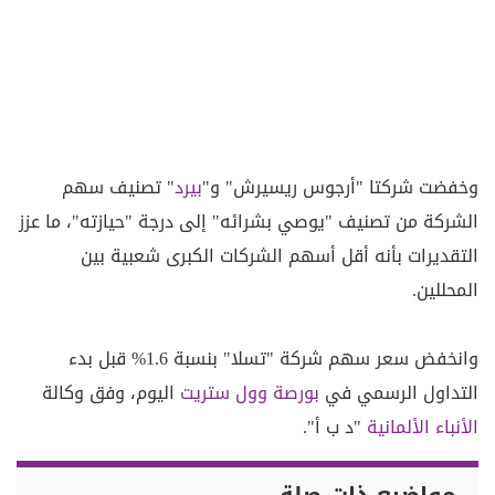
وخفضت شركتا "أرجوس ريسيرش" و"
بيرد
" تصنيف سهم
الشركة من تصنيف "يوصي بشرائه" إلى درجة "حيازته"، ما عزز
التقديرات بأنه أقل أسهم الشركات الكبرى شعبية بين
المحللين.
وانخفض سعر سهم شركة "تسلا" بنسبة 1.6% قبل بدء
التداول الرسمي في
بورصة وول ستريت
اليوم، وفق وكالة
الأنباء الألمانية
"د ب أ".