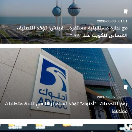
01:31 | 2026-08-08
مع نظرة مستقبلية مستقرة.. "فيتش" تؤكد التصنيف
الائتماني للكويت عند "AA-"
23:00 | 2026-08-07
رغم التحديات.. "أدنوك" تؤكد استمرارها في تلبية متطلبات
عملائها