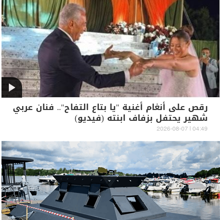
رقص على أنغام أغنية "يا بتاع التفاح".. فنان عربي
شهير يحتفل بزفاف ابنته (فيديو)
04:49 | 2026-08-07