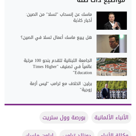
مواضيع ذات صلة
ماسك عن إنسحاب "تسلا" من الصين:
أخبار كاذبة
هل يبيع ماسك أعمال تسلا في الصين؟
الجامعة اللبنانية تتقدم بنحو 100 مرتبة
عالمياً في تصنيف "Times Higher
Education"
برلين: الخلاف مع ترامب "ليس أزمة
زوجية"
الأنباء الألمانية
بورصة وول ستريت
وكالة الأنباء
دونالد ترامب
إيلون ماسك