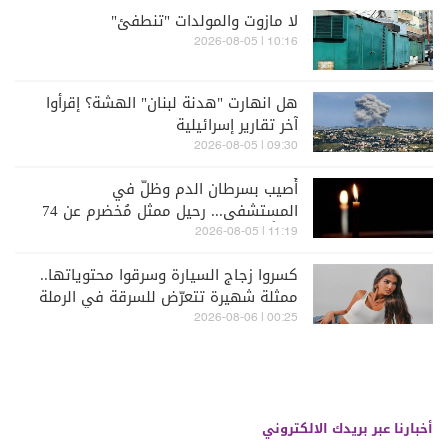
لا مازوت والمولدات "تنطفئ"
10:16 | 2026-08-05
هل انهارت "هدنة لبنان" الهشة؟ إقرأوا
آخر تقارير إسرائيلية
09:30 | 2026-08-05
أُصيب بسرطان الدم وظلّ في
المستشفى... رحيل ممثل مُخضرم عن 74
عاماً
11:19 | 2026-08-05
كسروا زجاج السيارة وسرقوا محتوياتها..
ممثلة شهيرة تتعرّض للسرقة في الرملة
البيضاء (فيديو)
00:25 | 2026-08-06
أخبارنا عبر بريدك الالكتروني