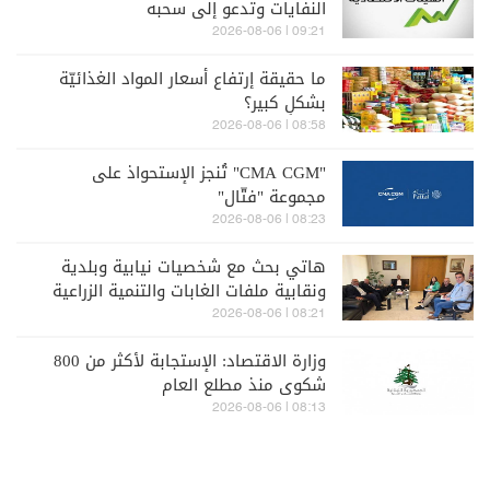
النفايات وتدعو إلى سحبه
09:21 | 2026-08-06
ما حقيقة إرتفاع أسعار المواد الغذائيّة
بشكلٍ كبير؟
08:58 | 2026-08-06
"CMA CGM" تُنجز الإستحواذ على
مجموعة "فتّال"
08:23 | 2026-08-06
هاتي بحث مع شخصيات نيابية وبلدية
ونقابية ملفات الغابات والتنمية الزراعية
والصيد البحري
08:21 | 2026-08-06
وزارة الاقتصاد: الإستجابة لأكثر من 800
شكوى منذ مطلع العام
08:13 | 2026-08-06